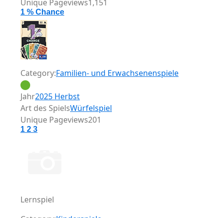
Unique Pageviews
1,151
1 % Chance
Category:
Familien- und Erwachsenenspiele
Jahr
2025 Herbst
Art des Spiels
Würfelspiel
Unique Pageviews
201
1 2 3
Lernspiel