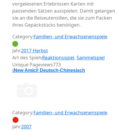
vorgelesenen Erlebnissen Karten mit
passenden Sätzen ausspielen. Damit gelangen
sie an die Reiseutensilien, die sie zum Packen
ihres Gepäckstücks benötigen.
Category:
Familien- und Erwachsenenspiele
Jahr
2017 Herbst
Art des Spiels
Reaktionsspiel
,
Sammelspiel
Unique Pageviews
773
¡New Amici! Deutsch-Chinesisch
Category:
Familien- und Erwachsenenspiele
Jahr
2007