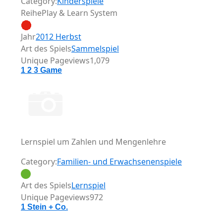
Category:
Kinderspiele
Reihe
Play & Learn System
Jahr
2012 Herbst
Art des Spiels
Sammelspiel
Unique Pageviews
1,079
1 2 3 Game
Lernspiel um Zahlen und Mengenlehre
Category:
Familien- und Erwachsenenspiele
Art des Spiels
Lernspiel
Unique Pageviews
972
1 Stein + Co.