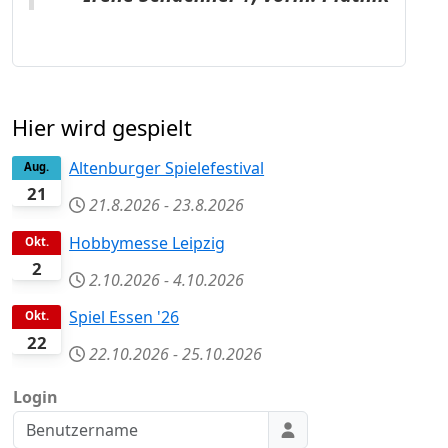
Hier wird gespielt
Altenburger Spielefestival
Aug.
21
21.8.2026
-
23.8.2026
Hobbymesse Leipzig
Okt.
2
2.10.2026
-
4.10.2026
Spiel Essen '26
Okt.
22
22.10.2026
-
25.10.2026
Login
Benutzername