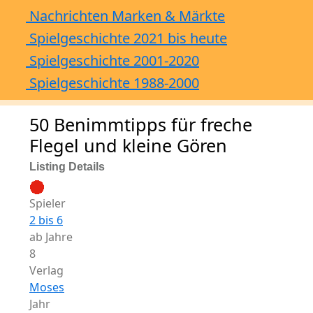
Nachrichten Marken & Märkte
Spielgeschichte 2021 bis heute
Spielgeschichte 2001-2020
Spielgeschichte 1988-2000
50 Benimmtipps für freche
Flegel und kleine Gören
Listing Details
Spieler
2 bis 6
ab Jahre
8
Verlag
Moses
Jahr