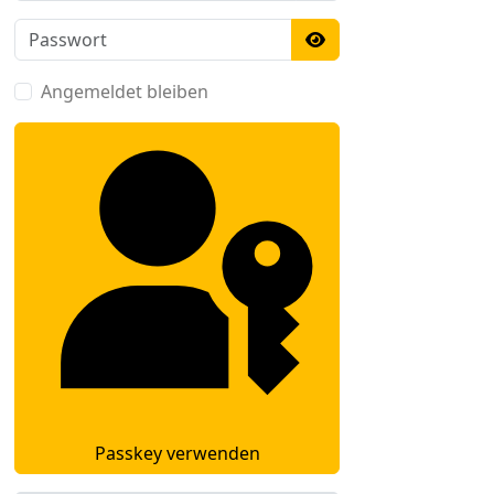
Passwort
Passwort anzeigen
Angemeldet bleiben
Passkey verwenden