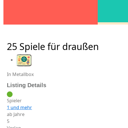
25 Spiele für draußen
In Metallbox
Listing Details
Spieler
1 und mehr
ab Jahre
5
Verlag