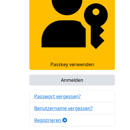
Passkey verwenden
Anmelden
Passwort vergessen?
Benutzername vergessen?
Registrieren