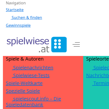
Navigation
Startseite
Suchen & finden
Gewinnspiele
Off-Canvas Toggl
Spiele & Autoren
Spieleort
Spielenachrichten
Spieleo
Spielwiese-Tests
Nachricht
Spiele-Weltkarte
Termine
Spezielle Spiele
spielescout.info – Die
Spieledatenbank