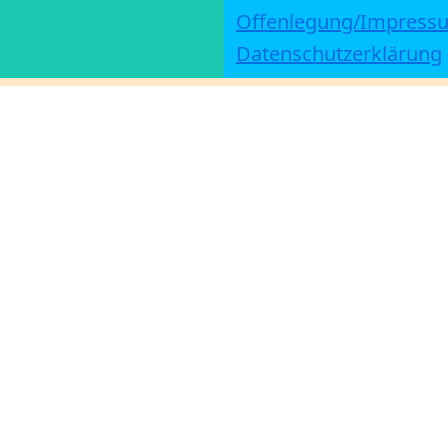
Offenlegung/Impress
Datenschutzerklärung