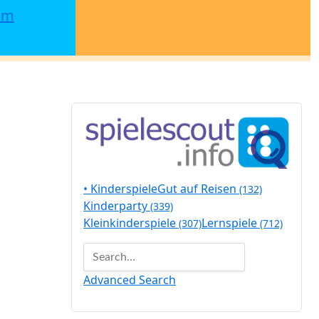
um
• Kinderspiele
Gut auf Reisen
(132)
Kinderparty
(339)
Kleinkinderspiele
Lernspiele
(307)
(712)
Advanced Search