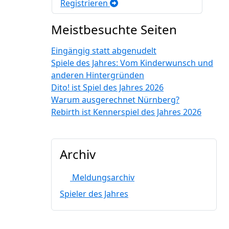
Registrieren
Meistbesuchte Seiten
Eingängig statt abgenudelt
Spiele des Jahres: Vom Kinderwunsch und
anderen Hintergründen
Dito! ist Spiel des Jahres 2026
Warum ausgerechnet Nürnberg?
Rebirth ist Kennerspiel des Jahres 2026
Archiv
Meldungsarchiv
Spieler des Jahres