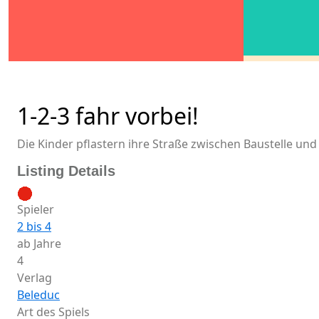
1-2-3 fahr vorbei!
Die Kinder pflastern ihre Straße zwischen Baustelle und 
Listing Details
Spieler
2 bis 4
ab Jahre
4
Verlag
Beleduc
Art des Spiels