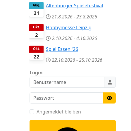
Altenburger Spielefestival
Aug.
21
21.8.2026
-
23.8.2026
Hobbymesse Leipzig
Okt.
2
2.10.2026
-
4.10.2026
Spiel Essen '26
Okt.
22
22.10.2026
-
25.10.2026
Login
Benutzername
Passwort
Passwort
Angemeldet bleiben