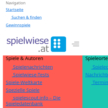
Navigation
Startseite
Suchen & finden
Gewinnspiele
Off-Canvas Toggl
Spiele & Autoren
Spieleort
Spielenachrichten
Spieleo
Spielwiese-Tests
Nachricht
Spiele-Weltkarte
Termine
Spezielle Spiele
spielescout.info – Die
Spieledatenbank