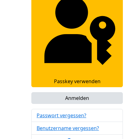
Passkey verwenden
Anmelden
Passwort vergessen?
Benutzername vergessen?