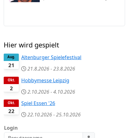
Hier wird gespielt
Altenburger Spielefestival
Aug.
21
21.8.2026
-
23.8.2026
Hobbymesse Leipzig
Okt.
2
2.10.2026
-
4.10.2026
Spiel Essen '26
Okt.
22
22.10.2026
-
25.10.2026
Login
Benutzername