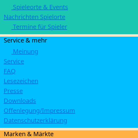
Spieleorte & Events
Nachrichten Spielorte
Termine für Spieler
Service & mehr
Meinung
Service
FAQ
Lesezeichen
Presse
Downloads
Offenlegung/Impressum
Datenschutzerklärung
Marken & Märkte