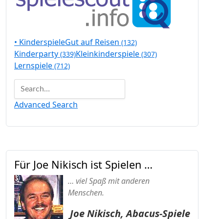
• Kinderspiele
Gut auf Reisen
(132)
Kinderparty
Kleinkinderspiele
(339)
(307)
Lernspiele
(712)
Advanced Search
Für Joe Nikisch ist Spielen …
… viel Spaß mit anderen
Menschen.
Joe Nikisch, Abacus-Spiele