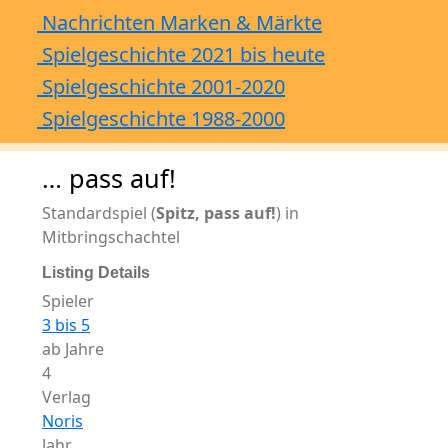
Nachrichten Marken & Märkte
Spielgeschichte 2021 bis heute
Spielgeschichte 2001-2020
Spielgeschichte 1988-2000
… pass auf!
Standardspiel (
Spitz, pass auf!
) in
Mitbringschachtel
Listing Details
Spieler
3 bis 5
ab Jahre
4
Verlag
Noris
Jahr