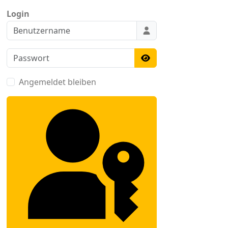
Login
Benutzername
Passwort
Passwort anzeigen
Angemeldet bleiben