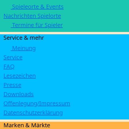
Spieleorte & Events
Nachrichten Spielorte
Termine für Spieler
Service & mehr
Meinung
Service
FAQ
Lesezeichen
Presse
Downloads
Offenlegung/Impressum
Datenschutzerklärung
Marken & Märkte