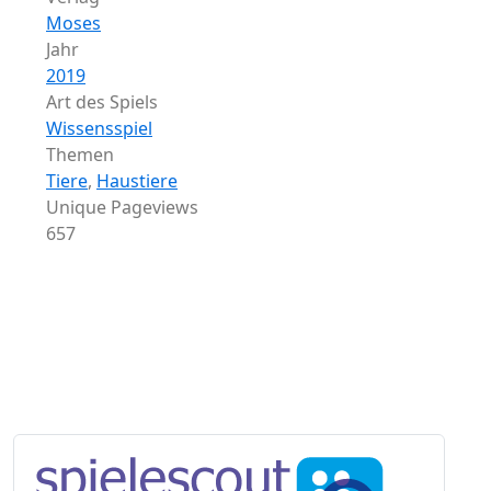
Moses
Jahr
2019
Art des Spiels
Wissensspiel
Themen
Tiere
,
Haustiere
Unique Pageviews
657