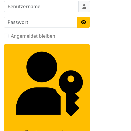
Benutzername
Passwort
Passwort anzeigen
Angemeldet bleiben