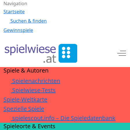
Navigation
Startseite
Suchen & finden
Gewinnspiele
Off
Spiele & Autoren
Spielenachrichten
Spielwiese-Tests
Spiele-Weltkarte
Spezielle Spiele
spielescout.info – Die Spieledatenbank
Spieleorte & Events