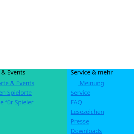
e
e & Events
Service & mehr
rte & Events
Meinung
en Spielorte
Service
 für Spieler
FAQ
Lesezeichen
Presse
Downloads