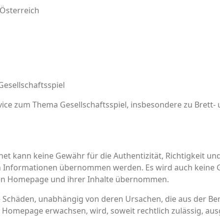
Österreich
Gesellschaftsspiel
rvice zum Thema Gesellschaftsspiel, insbesondere zu Brett-
net kann keine Gewähr für die Authentizität, Richtigkeit un
ten Informationen übernommen werden. Es wird auch keine 
chen Homepage und ihrer Inhalte übernommen.
ge Schäden, unabhängig von deren Ursachen, die aus der B
 Homepage erwachsen, wird, soweit rechtlich zulässig, aus