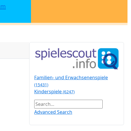
um
Familien- und Erwachsenenspiele
(15431)
Kinderspiele
(6247)
Advanced Search