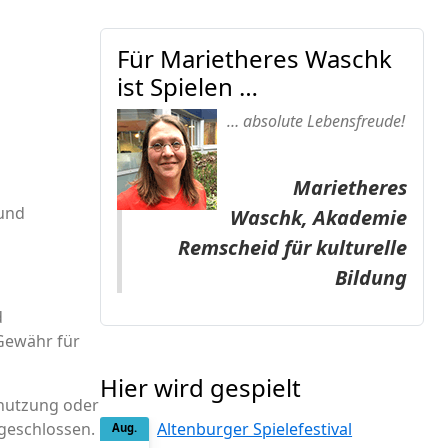
Für Marietheres Waschk
ist Spielen …
… absolute Lebensfreude!
Marietheres
 und
Waschk, Akademie
Remscheid für kulturelle
Bildung
d
Gewähr für
Hier wird gespielt
enutzung oder
geschlossen.
Altenburger Spielefestival
Aug.