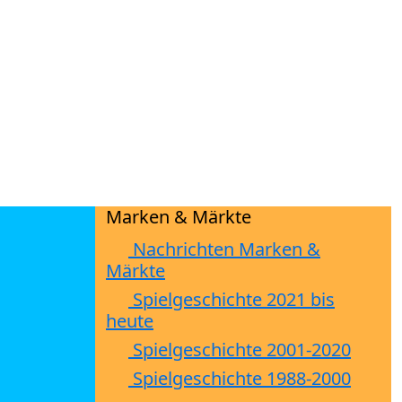
Marken & Märkte
Nachrichten Marken &
Märkte
Spielgeschichte 2021 bis
heute
Spielgeschichte 2001-2020
Spielgeschichte 1988-2000