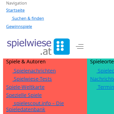
Navigation
Startseite
Suchen & finden
Gewinnspiele
Off-Canvas Toggl
Spiele & Autoren
Spieleort
Spielenachrichten
Spieleo
Spielwiese-Tests
Nachricht
Spiele-Weltkarte
Termine
Spezielle Spiele
spielescout.info – Die
Spieledatenbank