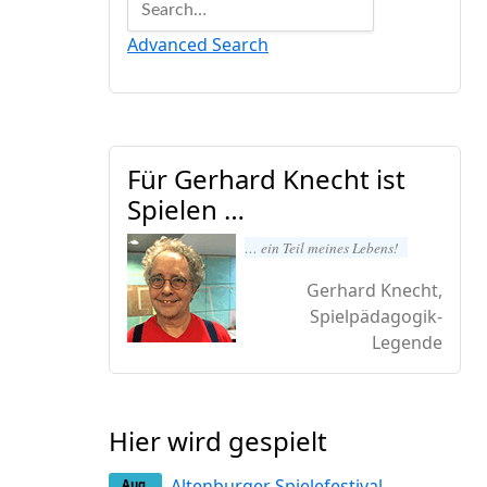
Advanced Search
Für Gerhard Knecht ist
Spielen …
… ein Teil meines Lebens!
Gerhard Knecht,
Spielpädagogik-
Legende
Hier wird gespielt
Altenburger Spielefestival
Aug.