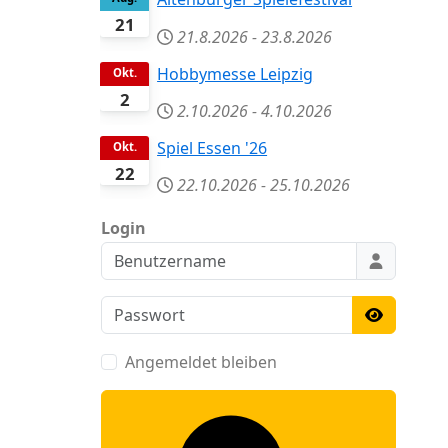
21
21.8.2026
-
23.8.2026
Hobbymesse Leipzig
Okt.
2
2.10.2026
-
4.10.2026
Spiel Essen '26
Okt.
22
22.10.2026
-
25.10.2026
Login
Benutzername
Passwort
Passwort
Angemeldet bleiben