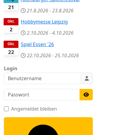
21
21.8.2026
-
23.8.2026
Hobbymesse Leipzig
Okt.
2
2.10.2026
-
4.10.2026
Spiel Essen '26
Okt.
22
22.10.2026
-
25.10.2026
Login
Benutzername
Passwort
Passwort anzeigen
Angemeldet bleiben