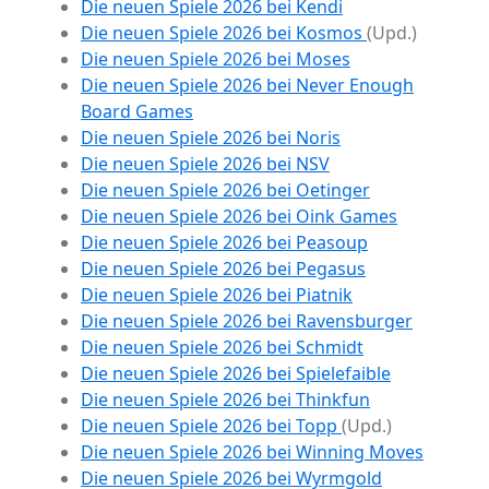
Die neuen Spiele 2026 bei Kendi
Die neuen Spiele 2026 bei Kosmos
(Upd.)
Die neuen Spiele 2026 bei Moses
Die neuen Spiele 2026 bei Never Enough
Board Games
Die neuen Spiele 2026 bei Noris
Die neuen Spiele 2026 bei NSV
Die neuen Spiele 2026 bei Oetinger
Die neuen Spiele 2026 bei Oink Games
Die neuen Spiele 2026 bei Peasoup
Die neuen Spiele 2026 bei Pegasus
Die neuen Spiele 2026 bei Piatnik
Die neuen Spiele 2026 bei Ravensburger
Die neuen Spiele 2026 bei Schmidt
Die neuen Spiele 2026 bei Spielefaible
Die neuen Spiele 2026 bei Thinkfun
Die neuen Spiele 2026 bei Topp
(Upd.)
Die neuen Spiele 2026 bei Winning Moves
Die neuen Spiele 2026 bei Wyrmgold