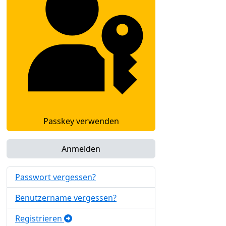
Passkey verwenden
Anmelden
Passwort vergessen?
Benutzername vergessen?
Registrieren