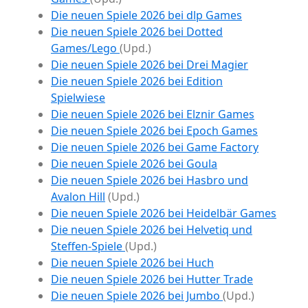
Die neuen Spiele 2026 bei dlp Games
Die neuen Spiele 2026 bei Dotted
Games/Lego
(Upd.)
Die neuen Spiele 2026 bei Drei Magier
Die neuen Spiele 2026 bei Edition
Spielwiese
Die neuen Spiele 2026 bei Elznir Games
Die neuen Spiele 2026 bei Epoch Games
Die neuen Spiele 2026 bei Game Factory
Die neuen Spiele 2026 bei Goula
Die neuen Spiele 2026 bei Hasbro und
Avalon Hill
(Upd.)
Die neuen Spiele 2026 bei Heidelbär Games
Die neuen Spiele 2026 bei Helvetiq und
Steffen-Spiele
(Upd.)
Die neuen Spiele 2026 bei Huch
Die neuen Spiele 2026 bei Hutter Trade
Die neuen Spiele 2026 bei Jumbo
(Upd.)