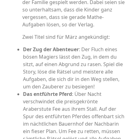
der Familie gespielt werden. Dabei seien sie
so unterhaltsam, dass die Kinder ganz
vergessen, dass sie gerade Mathe-
Aufgaben lösen, so der Verlag.
Zwei Titel sind für März angekündigt:
Der Zug der Abenteuer
: Der Fluch eines
bösen Magiers lässt den Zug, in dem du
sitzt, auf einen Abgrund zu rasen. Spiel die
Story, löse die Rätsel und meistere alle
Aufgaben, die sich dir in den Weg stellen,
um den Zauberer zu besiegen!
Das entführte Pferd
: Über Nacht
verschwindet die preisgekrönte
Araberstute Fee aus ihrem Stall. Auf der
Spur des entführten Pferdes offenbart sich
im nächtlichen Bauernhof der Nachbarin
ein fieser Plan. Um Fee zu retten, müssen
sämtliche Rätsel gelöst und alle Aufgaben