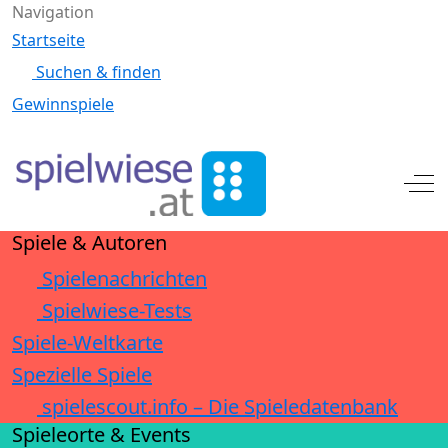
Navigation
Startseite
Suchen & finden
Gewinnspiele
Off
Spiele & Autoren
Spielenachrichten
Spielwiese-Tests
Spiele-Weltkarte
Spezielle Spiele
spielescout.info – Die Spieledatenbank
Spieleorte & Events