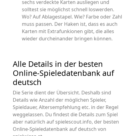
sechs verdeckte Karten ausliegen und
solltest sie möglichst schnell loswerden.
Wo? Auf Ablagestapel. Wie? Farbe oder Zahl
muss passen. Der Haken ist, dass es auch
Karten mit Extrafunkionen gibt, die alles
wieder durcheinander bringen können.
Alle Details in der besten
Online-Spieledatenbank auf
deutsch
Die Serie dient der Übersicht. Deshalb sind
Details wie Anzahl der möglichen Spieler,
Spieldauer, Altersempfehlung etc. in der Regel
weggelassen. Du findest die Details zum Spiel
aber natürlich auf spielescout.info, der besten
Online-Spieledatenbank auf deutsch von