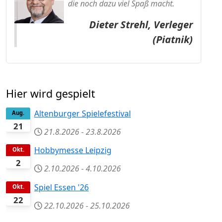
die noch dazu viel Spaß macht.
Dieter Strehl, Verleger
(Piatnik)
Hier wird gespielt
Altenburger Spielefestival
Aug.
21
21.8.2026
-
23.8.2026
Hobbymesse Leipzig
Okt.
2
2.10.2026
-
4.10.2026
Spiel Essen '26
Okt.
22
22.10.2026
-
25.10.2026