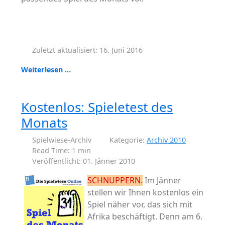
Zuletzt aktualisiert: 16. Juni 2016
Weiterlesen …
Kostenlos: Spieletest des
Monats
Spielwiese-Archiv
Kategorie:
Archiv 2010
Read Time: 1 min
Veröffentlicht: 01. Jänner 2010
SCHNUPPERN.
Im Jänner
stellen wir Ihnen kostenlos ein
Spiel näher vor, das sich mit
Afrika beschäftigt. Denn am 6.