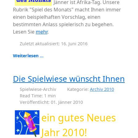
Jänner ist Afrika-Tag. Unsere
Rubrik "Spiel des Monats" macht Ihnen immer
einen beispielhaften Vorschlag, einen
bestimmten Anlass spielerisch zu begehen.
Lesen Sie
mehr
.
Zuletzt aktualisiert: 16. Juni 2016
Weiterlesen …
Die Spielwiese wünscht Ihnen
Spielwiese-Archiv
Kategorie:
Archiv 2010
Read Time: 1 min
Veröffentlicht: 01. Jänner 2010
ein gutes Neues
Jahr 2010!