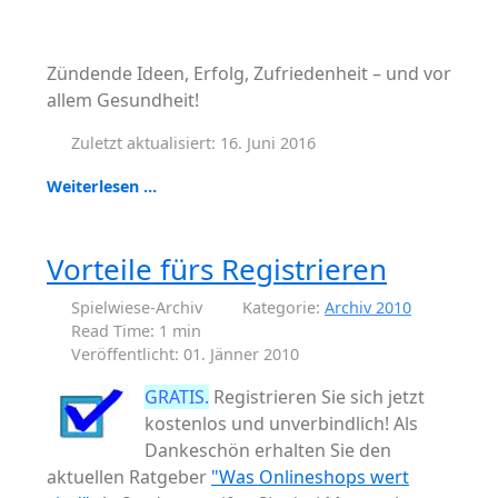
Zündende Ideen, Erfolg, Zufriedenheit – und vor
allem Gesundheit!
Zuletzt aktualisiert: 16. Juni 2016
Weiterlesen …
Vorteile fürs Registrieren
Spielwiese-Archiv
Kategorie:
Archiv 2010
Read Time: 1 min
Veröffentlicht: 01. Jänner 2010
GRATIS.
Registrieren Sie sich jetzt
kostenlos und unverbindlich! Als
Dankeschön erhalten Sie den
aktuellen Ratgeber
"Was Onlineshops wert