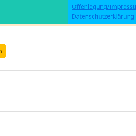
Offenlegung/Impress
Datenschutzerklärung
n