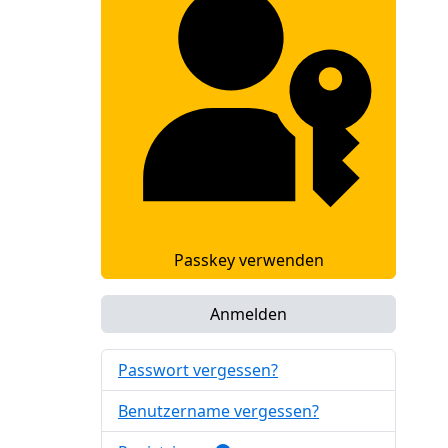
Passkey verwenden
Anmelden
Passwort vergessen?
Benutzername vergessen?