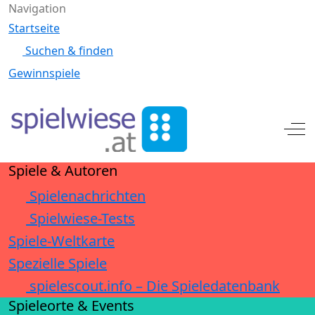
Navigation
Startseite
Suchen & finden
Gewinnspiele
Off
Spiele & Autoren
Spielenachrichten
Spielwiese-Tests
Spiele-Weltkarte
Spezielle Spiele
spielescout.info – Die Spieledatenbank
Spieleorte & Events