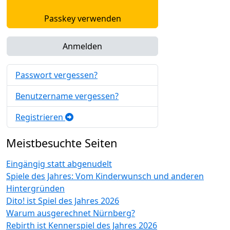
Passkey verwenden
Anmelden
Passwort vergessen?
Benutzername vergessen?
Registrieren
Meistbesuchte Seiten
Eingängig statt abgenudelt
Spiele des Jahres: Vom Kinderwunsch und anderen
Hintergründen
Dito! ist Spiel des Jahres 2026
Warum ausgerechnet Nürnberg?
Rebirth ist Kennerspiel des Jahres 2026