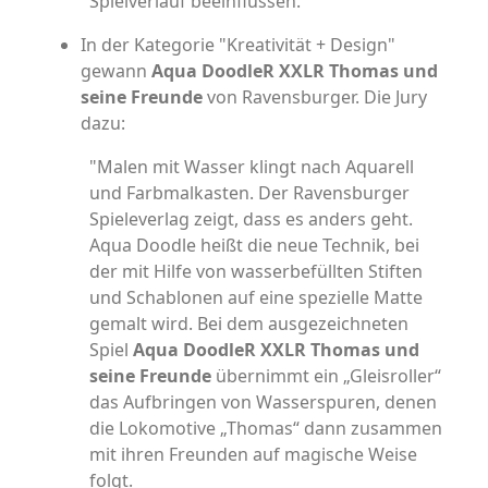
Spielverlauf beeinflussen."
In der Kategorie "Kreativität + Design"
gewann
Aqua DoodleR XXLR Thomas und
seine Freunde
von Ravensburger. Die Jury
dazu:
"Malen mit Wasser klingt nach Aquarell
und Farbmalkasten. Der Ravensburger
Spieleverlag zeigt, dass es anders geht.
Aqua Doodle heißt die neue Technik, bei
der mit Hilfe von wasserbefüllten Stiften
und Schablonen auf eine spezielle Matte
gemalt wird. Bei dem ausgezeichneten
Spiel
Aqua DoodleR XXLR Thomas und
seine Freunde
übernimmt ein „Gleisroller“
das Aufbringen von Wasserspuren, denen
die Lokomotive „Thomas“ dann zusammen
mit ihren Freunden auf magische Weise
folgt.