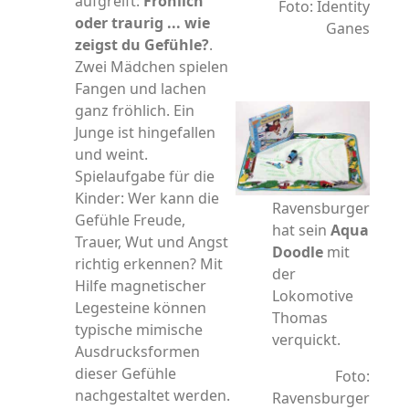
aufgreift:
Fröhlich
Foto: Identity
oder traurig ... wie
Ganes
zeigst du Gefühle?
.
Zwei Mädchen spielen
Fangen und lachen
ganz fröhlich. Ein
Junge ist hingefallen
und weint.
Spielaufgabe für die
Kinder: Wer kann die
Ravensburger
Gefühle Freude,
hat sein
Aqua
Trauer, Wut und Angst
Doodle
mit
richtig erkennen? Mit
der
Hilfe magnetischer
Lokomotive
Legesteine können
Thomas
typische mimische
verquickt.
Ausdrucksformen
dieser Gefühle
Foto:
nachgestaltet werden.
Ravensburger