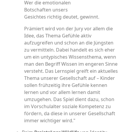
Wer die emotionalen
Botschaften unsers
Gesichtes richtig deutet, gewinnt.
Prämiert wird von der Jury vor allem die
Idee, das Thema Gefühle aktiv
aufzugreifen und schon an die Jüngsten
zu vermitteln. Dabei handelt es sich eher
um ein untypisches Wissensthema, wenn
man den Begriff Wissen im engeren Sinne
versteht. Das Lernspiel greift ein aktuelles
Thema unserer Gesellschaft auf – Kinder
sollen frühzeitig ihre Gefühle kennen
lernen und vor allem lernen damit
umzugehen. Das Spiel dient dazu, schon
im Vorschulalter soziale Kompetenz zu
fördern, da diese in unserer Gesellschaft
immer wichtiger wird."