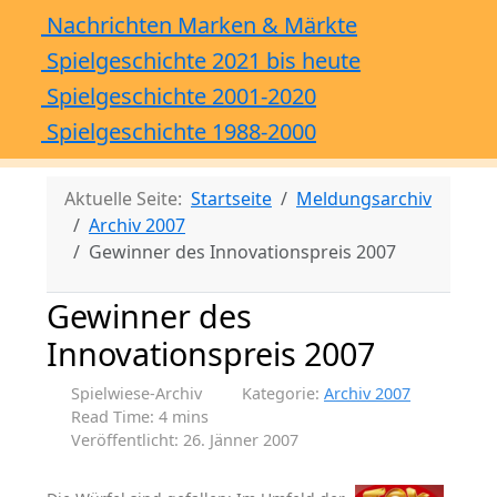
Nachrichten Marken & Märkte
Spielgeschichte 2021 bis heute
Spielgeschichte 2001-2020
Spielgeschichte 1988-2000
Aktuelle Seite:
Startseite
Meldungsarchiv
Archiv 2007
Gewinner des Innovationspreis 2007
Gewinner des
Innovationspreis 2007
Spielwiese-Archiv
Kategorie:
Archiv 2007
Read Time: 4 mins
Veröffentlicht: 26. Jänner 2007