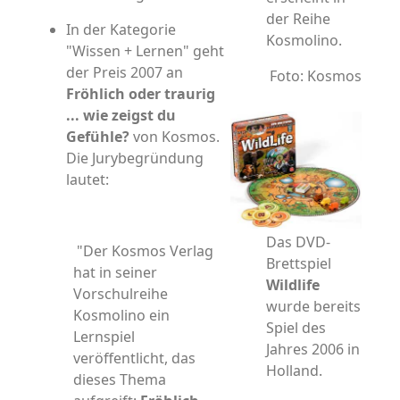
der Reihe
In der Kategorie
Kosmolino.
"Wissen + Lernen" geht
der Preis 2007 an
Foto: Kosmos
Fröhlich oder traurig
... wie zeigst du
Gefühle?
von Kosmos.
Die Jurybegründung
lautet:
Das DVD-
"Der Kosmos Verlag
Brettspiel
hat in seiner
Wildlife
Vorschulreihe
wurde bereits
Kosmolino ein
Spiel des
Lernspiel
Jahres 2006 in
veröffentlicht, das
Holland.
dieses Thema