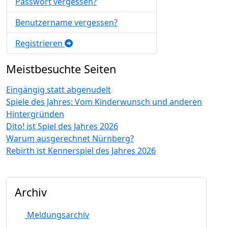
Passwort vergessen?
Benutzername vergessen?
Registrieren
Meistbesuchte Seiten
Eingängig statt abgenudelt
Spiele des Jahres: Vom Kinderwunsch und anderen
Hintergründen
Dito! ist Spiel des Jahres 2026
Warum ausgerechnet Nürnberg?
Rebirth ist Kennerspiel des Jahres 2026
Archiv
Meldungsarchiv