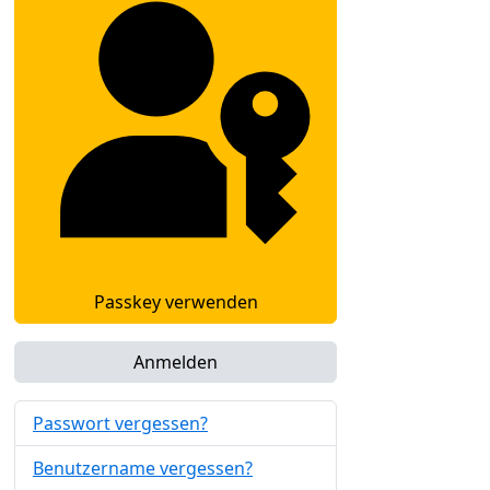
Passkey verwenden
Anmelden
Passwort vergessen?
Benutzername vergessen?