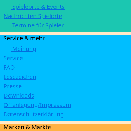
Spieleorte & Events
Nachrichten Spielorte
Termine für Spieler
Service & mehr
Meinung
Service
FAQ
Lesezeichen
Presse
Downloads
Offenlegung/Impressum
Datenschutzerklärung
Marken & Märkte