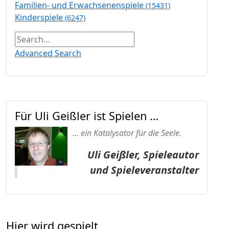
Familien- und Erwachsenenspiele
(15431)
Kinderspiele
(6247)
Advanced Search
Für Uli Geißler ist Spielen …
… ein Katalysator für die Seele.
Uli Geißler, Spieleautor
und Spieleveranstalter
Hier wird gespielt