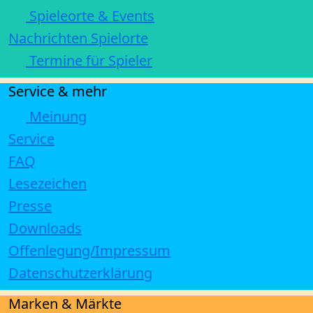
Spieleorte & Events
Nachrichten Spielorte
Termine für Spieler
Service & mehr
Meinung
Service
FAQ
Lesezeichen
Presse
Downloads
Offenlegung/Impressum
Datenschutzerklärung
Marken & Märkte