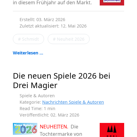
in diesem Frühjahr auf den Markt.
Erstellt: 03. März 2026
Zuletzt aktualisiert: 12. Mai 2026
# Schmidt
# Neuheit 2026
Weiterlesen …
Die neuen Spiele 2026 bei
Drei Magier
Spiele & Autoren
Kategorie:
Nachrichten Spiele & Autoren
Read Time: 1 min
Veröffentlicht: 02. März 2026
NEUHEITEN.
Die
Tochtermarke von