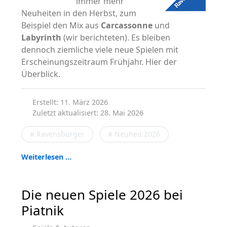
immer mehr
Neuheiten in den Herbst, zum
Beispiel den Mix aus
Carcassonne
und
Labyrinth
(wir berichteten). Es bleiben
dennoch ziemliche viele neue Spielen mit
Erscheinungszeitraum Frühjahr. Hier der
Überblick.
Erstellt: 11. März 2026
Zuletzt aktualisiert: 28. Mai 2026
# Ravensburger
# Neuheit 2026
Weiterlesen …
Die neuen Spiele 2026 bei
Piatnik