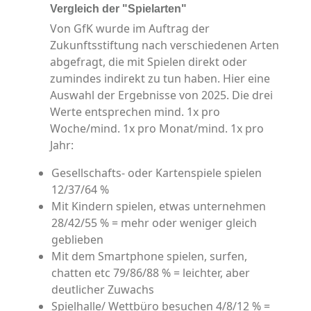
Vergleich der "Spielarten"
Von GfK wurde im Auftrag der
Zukunftsstiftung nach verschiedenen Arten
abgefragt, die mit Spielen direkt oder
zumindes indirekt zu tun haben. Hier eine
Auswahl der Ergebnisse von 2025. Die drei
Werte entsprechen mind. 1x pro
Woche/mind. 1x pro Monat/mind. 1x pro
Jahr:
Gesellschafts- oder Kartenspiele spielen
12/37/64 %
Mit Kindern spielen, etwas unternehmen
28/42/55 % = mehr oder weniger gleich
geblieben
Mit dem Smartphone spielen, surfen,
chatten etc 79/86/88 % = leichter, aber
deutlicher Zuwachs
Spielhalle/ Wettbüro besuchen 4/8/12 % =