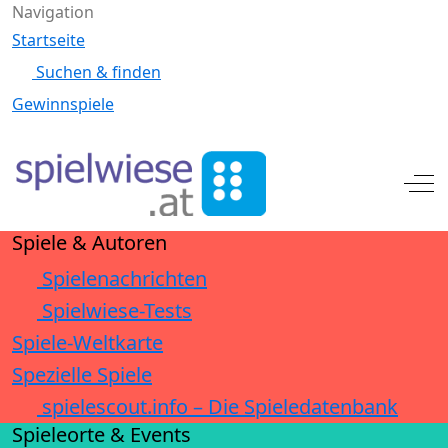
Navigation
Startseite
Suchen & finden
Gewinnspiele
Off
Spiele & Autoren
Spielenachrichten
Spielwiese-Tests
Spiele-Weltkarte
Spezielle Spiele
spielescout.info – Die Spieledatenbank
Spieleorte & Events