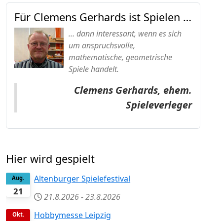
Für Clemens Gerhards ist Spielen …
… dann interessant, wenn es sich
um anspruchsvolle,
mathematische, geometrische
Spiele handelt.
Clemens Gerhards, ehem.
Spieleverleger
Hier wird gespielt
Altenburger Spielefestival
Aug.
21
21.8.2026
-
23.8.2026
Hobbymesse Leipzig
Okt.