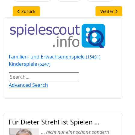
Vorheriger Beitrag: Freizeit-Barometer 2025: So verspielt
Nächster Beitrag
Zurück
Weiter
Familien- und Erwachsenenspiele
(15431)
Kinderspiele
(6247)
Advanced Search
Für Dieter Strehl ist Spielen …
… nicht nur eine schöne sondern