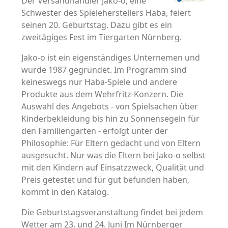
Der Versandhändler Jako-o, eine
Schwester des Spieleherstellers Haba, feiert
seinen 20. Geburtstag. Dazu gibt es ein
zweitägiges Fest im Tiergarten Nürnberg.
Jako-o ist ein eigenständiges Unternemen und
wurde 1987 gegründet. Im Programm sind
keineswegs nur Haba-Spiele und andere
Produkte aus dem Wehrfritz-Konzern. Die
Auswahl des Angebots - von Spielsachen über
Kinderbekleidung bis hin zu Sonnensegeln für
den Familiengarten - erfolgt unter der
Philosophie: Für Eltern gedacht und von Eltern
ausgesucht. Nur was die Eltern bei Jako-o selbst
mit den Kindern auf Einsatzzweck, Qualität und
Preis getestet und für gut befunden haben,
kommt in den Katalog.
Die Geburtstagsveranstaltung findet bei jedem
Wetter am 23. und 24. Juni Im Nürnberger