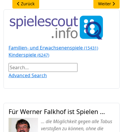
Vorheriger Beitrag: Münchner Spielwies'n 2007 größer
Nächster Beitra
Zurück
Weiter
Familien- und Erwachsenenspiele
(15431)
Kinderspiele
(6247)
Advanced Search
Für Werner Falkhof ist Spielen …
… die Möglichkeit gegen alle Tabus
verstoßen zu können, ohne die