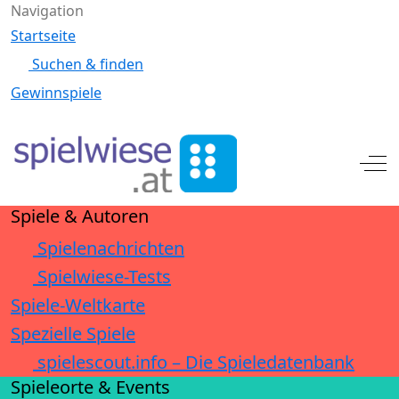
Navigation
Startseite
Suchen & finden
Gewinnspiele
Off
Spiele & Autoren
Spielenachrichten
Spielwiese-Tests
Spiele-Weltkarte
Spezielle Spiele
spielescout.info – Die Spieledatenbank
Spieleorte & Events