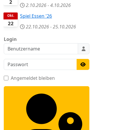
2
2.10.2026
-
4.10.2026
Spiel Essen '26
Okt.
22
22.10.2026
-
25.10.2026
Login
Benutzername
Passwort
Passwort anzeigen
Angemeldet bleiben