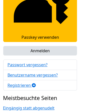
Passkey verwenden
Anmelden
Passwort vergessen?
Benutzername vergessen?
Registrieren
Meistbesuchte Seiten
Eingängig statt abgenudelt