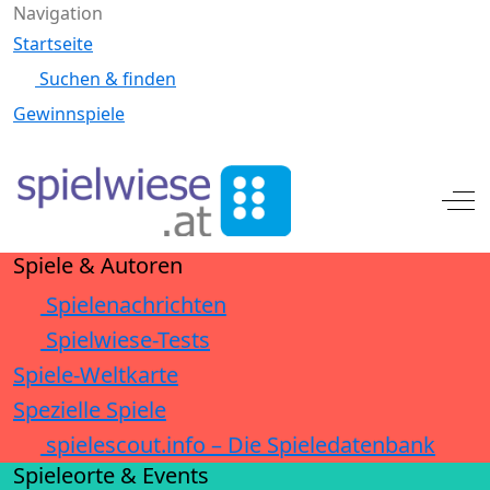
Navigation
Startseite
Suchen & finden
Gewinnspiele
Off
Spiele & Autoren
Spielenachrichten
Spielwiese-Tests
Spiele-Weltkarte
Spezielle Spiele
spielescout.info – Die Spieledatenbank
Spieleorte & Events