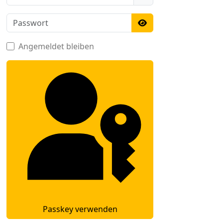
Passwort
Passwort anzeigen
Angemeldet bleiben
Passkey verwenden