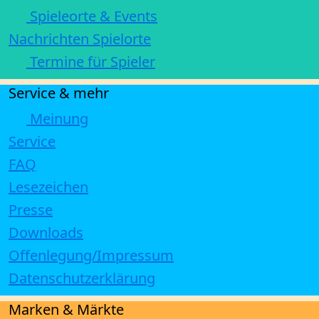
Spieleorte & Events
Nachrichten Spielorte
Termine für Spieler
Service & mehr
Meinung
Service
FAQ
Lesezeichen
Presse
Downloads
Offenlegung/Impressum
Datenschutzerklärung
Marken & Märkte