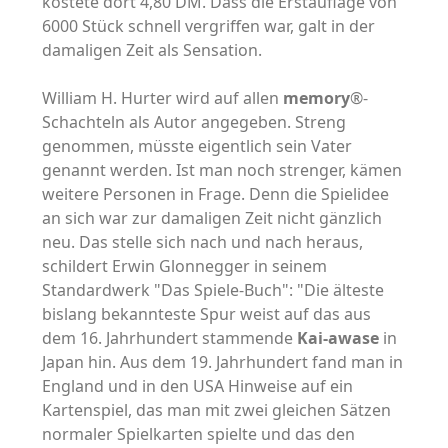
kostete dort 4,80 DM. Dass die Erstauflage von
6000 Stück schnell vergriffen war, galt in der
damaligen Zeit als Sensation.
William H. Hurter wird auf allen
memory
®-
Schachteln als Autor angegeben. Streng
genommen, müsste eigentlich sein Vater
genannt werden. Ist man noch strenger, kämen
weitere Personen in Frage. Denn die Spielidee
an sich war zur damaligen Zeit nicht gänzlich
neu. Das stelle sich nach und nach heraus,
schildert Erwin Glonnegger in seinem
Standardwerk "Das Spiele-Buch": "Die älteste
bislang bekannteste Spur weist auf das aus
dem 16. Jahrhundert stammende
Kai-awase
in
Japan hin. Aus dem 19. Jahrhundert fand man in
England und in den USA Hinweise auf ein
Kartenspiel, das man mit zwei gleichen Sätzen
normaler Spielkarten spielte und das den