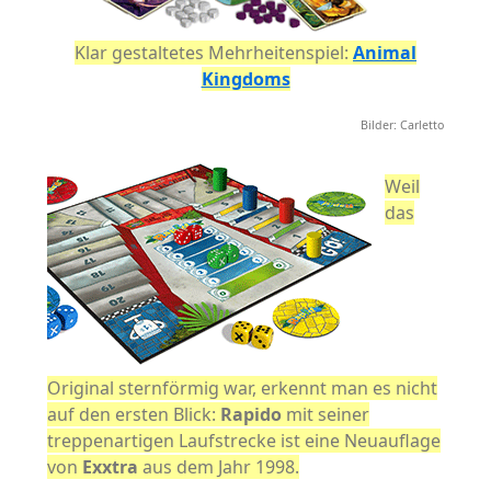
Klar gestaltetes Mehrheitenspiel:
Animal
Kingdoms
Bilder: Carletto
Weil
das
Original sternförmig war, erkennt man es nicht
auf den ersten Blick:
Rapido
mit seiner
treppenartigen Laufstrecke ist eine Neuauflage
von
Exxtra
aus dem Jahr 1998.