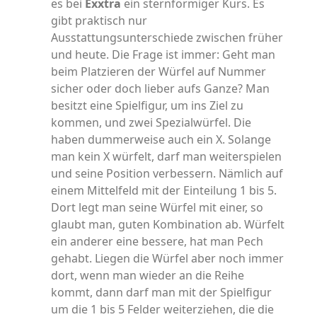
es bei
Exxtra
ein sternförmiger Kurs. Es
gibt praktisch nur
Ausstattungsunterschiede zwischen früher
und heute. Die Frage ist immer: Geht man
beim Platzieren der Würfel auf Nummer
sicher oder doch lieber aufs Ganze? Man
besitzt eine Spielfigur, um ins Ziel zu
kommen, und zwei Spezialwürfel. Die
haben dummerweise auch ein X. Solange
man kein X würfelt, darf man weiterspielen
und seine Position verbessern. Nämlich auf
einem Mittelfeld mit der Einteilung 1 bis 5.
Dort legt man seine Würfel mit einer, so
glaubt man, guten Kombination ab. Würfelt
ein anderer eine bessere, hat man Pech
gehabt. Liegen die Würfel aber noch immer
dort, wenn man wieder an die Reihe
kommt, dann darf man mit der Spielfigur
um die 1 bis 5 Felder weiterziehen, die die