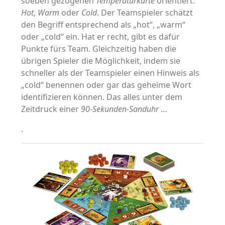
soeben gezogenen
Temperaturkarte
orientiert:
Hot
,
Warm
oder
Cold
. Der Teamspieler schätzt
den Begriff entsprechend als „hot“, „warm“
oder „cold“ ein. Hat er recht, gibt es dafür
Punkte fürs Team. Gleichzeitig haben die
übrigen Spieler die Möglichkeit, indem sie
schneller als der Teamspieler einen Hinweis als
„cold“ benennen oder gar das geheime Wort
identifizieren können. Das alles unter dem
Zeitdruck einer
90-Sekunden-Sanduhr
…
.