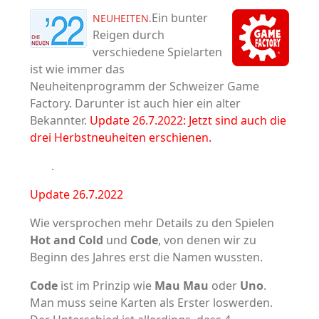
Ein bunter
NEUHEITEN.
Reigen durch
verschiedene Spielarten
ist wie immer das
Neuheitenprogramm der Schweizer Game
Factory. Darunter ist auch hier ein alter
Bekannter.
Update 26.7.2022: Jetzt sind auch die
drei Herbstneuheiten erschienen.
.
Update 26.7.2022
Wie versprochen mehr Details zu den Spielen
Hot and Cold
und
Code
, von denen wir zu
Beginn des Jahres erst die Namen wussten.
Code
ist im Prinzip wie
Mau Mau
oder
Uno
.
Man muss seine Karten als Erster loswerden.