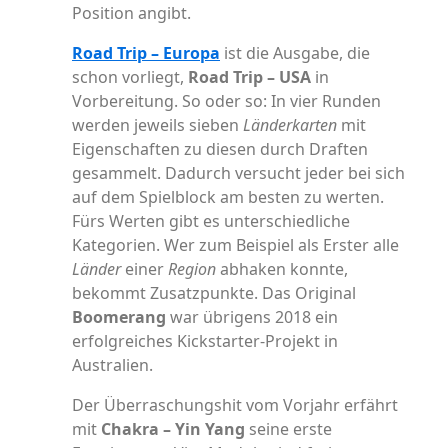
Position angibt.
Road Trip – Europa
ist die Ausgabe, die
schon vorliegt,
Road Trip – USA
in
Vorbereitung. So oder so: In vier Runden
werden jeweils sieben
Länderkarten
mit
Eigenschaften zu diesen durch Draften
gesammelt. Dadurch versucht jeder bei sich
auf dem Spielblock am besten zu werten.
Fürs Werten gibt es unterschiedliche
Kategorien. Wer zum Beispiel als Erster alle
Länder
einer
Region
abhaken konnte,
bekommt Zusatzpunkte. Das Original
Boomerang
war übrigens 2018 ein
erfolgreiches Kickstarter-Projekt in
Australien.
Der Überraschungshit vom Vorjahr erfährt
mit
Chakra – Yin Yang
seine erste