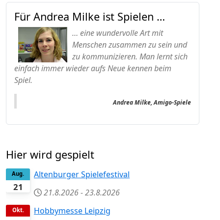
Für Andrea Milke ist Spielen …
… eine wundervolle Art mit
Menschen zusammen zu sein und
zu kommunizieren. Man lernt sich
einfach immer wieder aufs Neue kennen beim
Spiel.
Andrea Milke, Amigo-Spiele
Hier wird gespielt
Altenburger Spielefestival
Aug.
21
21.8.2026
-
23.8.2026
Hobbymesse Leipzig
Okt.