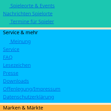
Spieleorte & Events
Nachrichten Spielorte
Termine für Spieler
Service & mehr
Meinung
Service
FAQ
Lesezeichen
Presse
Downloads
Offenlegung/Impressum
Datenschutzerklärung
Marken & Märkte