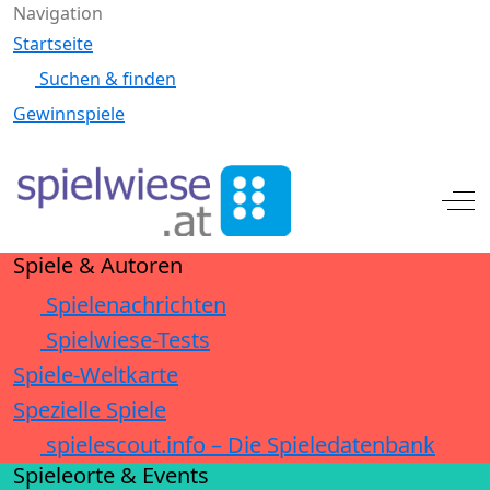
Navigation
Startseite
Suchen & finden
Gewinnspiele
Off
Spiele & Autoren
Spielenachrichten
Spielwiese-Tests
Spiele-Weltkarte
Spezielle Spiele
spielescout.info – Die Spieledatenbank
Spieleorte & Events