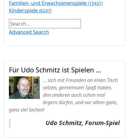
Familien- und Erwachsenenspiele
(15431)
Kinderspiele
(6247)
Advanced Search
Für Udo Schmitz ist Spielen …
… sich mit Freunden an einen Tisch
setzen, gemeinsam Spaß haben,
den anderen auch schon mal
ärgern dürfen, und vor allem ganz,
ganz viel lachen!
Udo Schmitz, Forum-Spiel