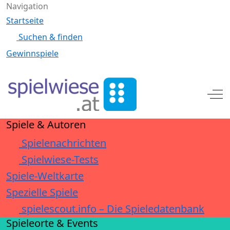
Navigation
Startseite
Suchen & finden
Gewinnspiele
Off
Spiele & Autoren
Spielenachrichten
Spielwiese-Tests
Spiele-Weltkarte
Spezielle Spiele
spielescout.info – Die Spieledatenbank
Spieleorte & Events