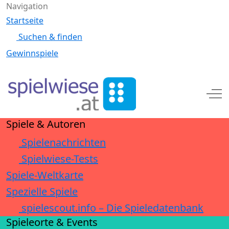
Navigation
Startseite
Suchen & finden
Gewinnspiele
Off
Spiele & Autoren
Spielenachrichten
Spielwiese-Tests
Spiele-Weltkarte
Spezielle Spiele
spielescout.info – Die Spieledatenbank
Spieleorte & Events