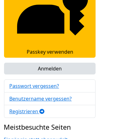
Passkey verwenden
Anmelden
Passwort vergessen?
Benutzername vergessen?
Registrieren
Meistbesuchte Seiten