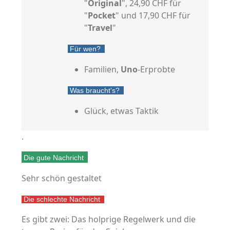
"
Original
", 24,90 CHF für
"
Pocket
" und 17,90 CHF für
"
Travel
"
Für wen?
Familien,
Uno
-Erprobte
Was braucht's?
Glück, etwas Taktik
.
Die gute Nachricht
Sehr schön gestaltet
Die schlechte Nachricht
Es gibt zwei: Das holprige Regelwerk und die