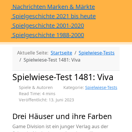
Nachrichten Marken & Märkte
Spielgeschichte 2021 bis heute
Spielgeschichte 2001-2020
Spielgeschichte 1988-2000
Aktuelle Seite:
Startseite
Spielwiese-Tests
Spielwiese-Test 1481: Viva
Spielwiese-Test 1481: Viva
Spiele & Autoren
Kategorie:
Spielwiese-Tests
Read Time: 4 mins
Veröffentlicht: 13. Juni 2023
Drei Häuser und ihre Farben
Game Division ist ein junger Verlag aus der