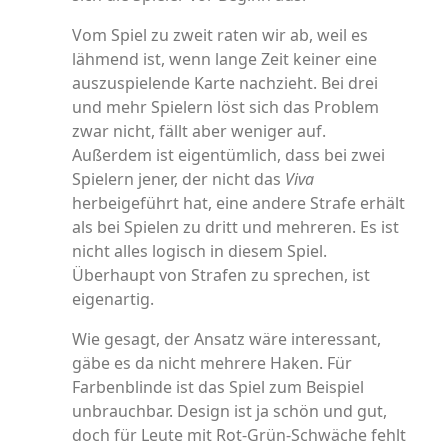
Vom Spiel zu zweit raten wir ab, weil es
lähmend ist, wenn lange Zeit keiner eine
auszuspielende Karte nachzieht. Bei drei
und mehr Spielern löst sich das Problem
zwar nicht, fällt aber weniger auf.
Außerdem ist eigentümlich, dass bei zwei
Spielern jener, der nicht das
Viva
herbeigeführt hat, eine andere Strafe erhält
als bei Spielen zu dritt und mehreren. Es ist
nicht alles logisch in diesem Spiel.
Überhaupt von Strafen zu sprechen, ist
eigenartig.
Wie gesagt, der Ansatz wäre interessant,
gäbe es da nicht mehrere Haken. Für
Farbenblinde ist das Spiel zum Beispiel
unbrauchbar. Design ist ja schön und gut,
doch für Leute mit Rot-Grün-Schwäche fehlt