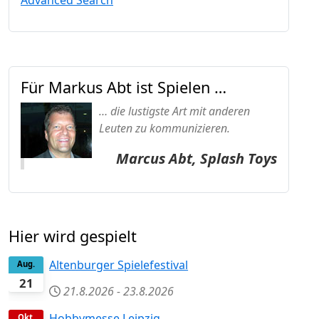
Advanced Search
Für Markus Abt ist Spielen …
… die lustigste Art mit anderen
Leuten zu kommunizieren.
Marcus
Abt
, Splash Toys
Hier wird gespielt
Altenburger Spielefestival
Aug.
21
21.8.2026
-
23.8.2026
Hobbymesse Leipzig
Okt.