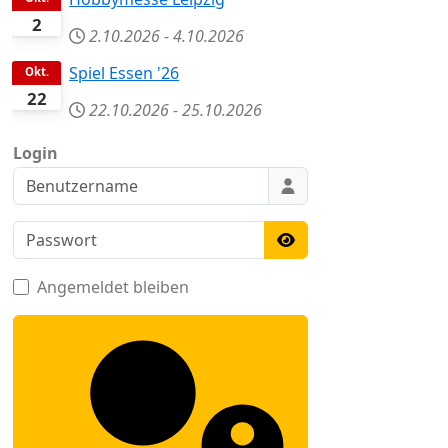
2
2.10.2026
-
4.10.2026
Spiel Essen '26
Okt.
22
22.10.2026
-
25.10.2026
Login
Benutzername
Passwort
Passwort anzeigen
Angemeldet bleiben