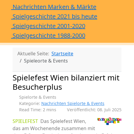
Nachrichten Marken & Märkte
Spielgeschichte 2021 bis heute
Spielgeschichte 2001-2020
Spielgeschichte 1988-2000
Aktuelle Seite:
Startseite
Spieleorte & Events
Spielefest Wien bilanziert mit
Besucherplus
Spielorte & Events
Kategorie:
Nachrichten Spielorte & Events
Read Time: 2 mins
Veröffentlicht: 08. Juli 2025
SPIELEFEST
Das Spielefest Wien,
das am Wochenende zusammen mit