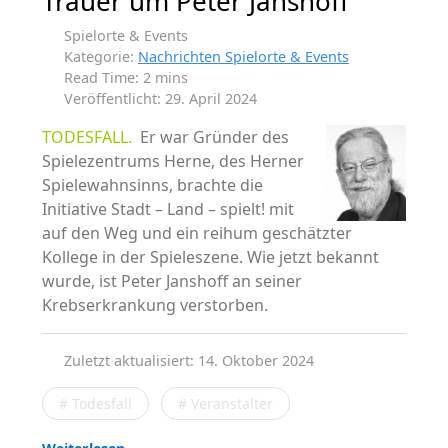
Trauer um Peter Janshoff
Spielorte & Events
Kategorie:
Nachrichten Spielorte & Events
Read Time: 2 mins
Veröffentlicht: 29. April 2024
TODESFALL.
Er war Gründer des
Spielezentrums Herne, des Herner
Spielewahnsinns, brachte die
Initiative Stadt – Land – spielt! mit
auf den Weg und ein reihum geschätzter
Kollege in der Spieleszene. Wie jetzt bekannt
wurde, ist Peter Janshoff an seiner
Krebserkrankung verstorben.
Zuletzt aktualisiert: 14. Oktober 2024
# Todesfall
# Veranstalter