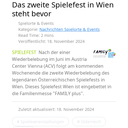
Das zweite Spielefest in Wien
steht bevor
Spielorte & Events
Kategorie:
Nachrichten Spielorte & Events
Read Time: 2 mins
Veröffentlicht: 18. November 2024
SPIELEFEST
Nach der einer
Wiederbelebung im Juni im Austria
Center Vienna (ACV) folgt am kommenden
Wochenende die zweite Wiederbelebung des
legendären Österreichischen Spielefests in
Wien. Dieses Spielefest Wien ist eingebettet in
die Familienmesse "FAMILY plus".
Zuletzt aktualisiert: 18. November 2024
# Spieleveranstaltungen
# Österreich