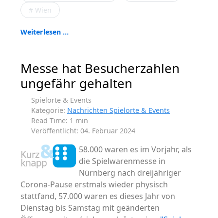
# Wien
Weiterlesen …
Messe hat Besucherzahlen
ungefähr gehalten
Spielorte & Events
Kategorie:
Nachrichten Spielorte & Events
Read Time: 1 min
Veröffentlicht: 04. Februar 2024
58.000 waren es im Vorjahr, als
die Spielwarenmesse in
Nürnberg nach dreijähriger
Corona-Pause erstmals wieder physisch
stattfand, 57.000 waren es dieses Jahr von
Dienstag bis Samstag mit geänderten