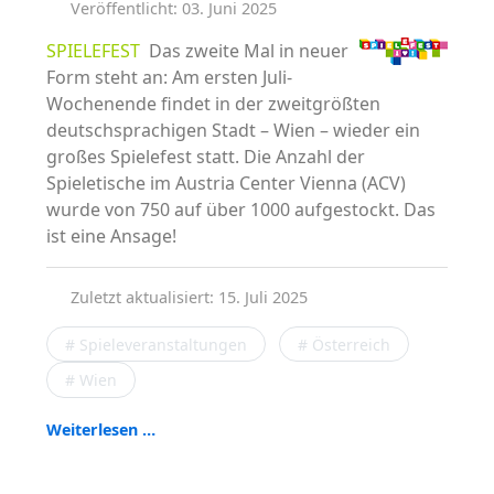
Veröffentlicht: 03. Juni 2025
SPIELEFEST
Das zweite Mal in neuer
Form steht an: Am ersten Juli-
Wochenende findet in der zweitgrößten
deutschsprachigen Stadt – Wien – wieder ein
großes Spielefest statt. Die Anzahl der
Spieletische im Austria Center Vienna (ACV)
wurde von 750 auf über 1000 aufgestockt. Das
ist eine Ansage!
Zuletzt aktualisiert: 15. Juli 2025
# Spieleveranstaltungen
# Österreich
# Wien
Weiterlesen …