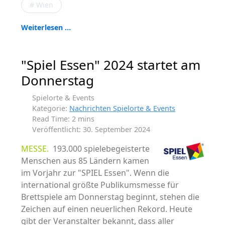
# Wien
Weiterlesen …
"Spiel Essen" 2024 startet am
Donnerstag
Spielorte & Events
Kategorie:
Nachrichten Spielorte & Events
Read Time: 2 mins
Veröffentlicht: 30. September 2024
MESSE.
193.000 spielebegeisterte
Menschen aus 85 Ländern kamen
im Vorjahr zur "SPIEL Essen". Wenn die
international größte Publikumsmesse für
Brettspiele am Donnerstag beginnt, stehen die
Zeichen auf einen neuerlichen Rekord. Heute
gibt der Veranstalter bekannt, dass aller