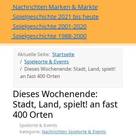
Nachrichten Marken & Märkte
Spielgeschichte 2021 bis heute
Spielgeschichte 2001-2020
Spielgeschichte 1988-2000
Aktuelle Seite:
Startseite
Spieleorte & Events
Dieses Wochenende: Stadt, Land, spielt!
an fast 400 Orten
Dieses Wochenende:
Stadt, Land, spielt! an fast
400 Orten
Spielorte & Events
Kategorie:
Nachrichten Spielorte & Events