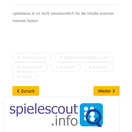
spielwiese.at ist nicht verantwortlich für die Inhalte externer
Internet-Seiten
# Deutschland
# Spieleveranstaltungen
# Österreich
# Schweiz
# Belgien
# Polen
Vorheriger Beitrag: 75. Spielwarenmesse: Dienstag geht's 
Nächster Beitrag: 
Zurück
Weiter