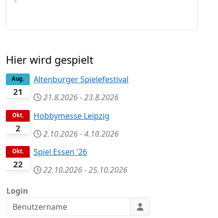
Hier wird gespielt
Altenburger Spielefestival
Aug.
21
21.8.2026
-
23.8.2026
Hobbymesse Leipzig
Okt.
2
2.10.2026
-
4.10.2026
Spiel Essen '26
Okt.
22
22.10.2026
-
25.10.2026
Login
Benutzername