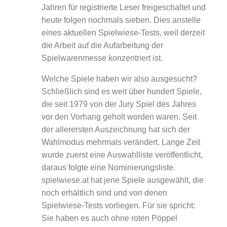
Jahren für registrierte Leser freigeschaltet und
heute folgen nochmals sieben. Dies anstelle
eines aktuellen Spielwiese-Tests, weil derzeit
die Arbeit auf die Aufarbeitung der
Spielwarenmesse konzentriert ist.
Welche Spiele haben wir also ausgesucht?
Schließlich sind es weit über hundert Spiele,
die seit 1979 von der Jury Spiel des Jahres
vor den Vorhang geholt worden waren. Seit
der allerersten Auszeichnung hat sich der
Wahlmodus mehrmals verändert. Lange Zeit
wurde zuerst eine Auswahlliste veröffentlicht,
daraus folgte eine Nominierungsliste.
spielwiese.at hat jene Spiele ausgewählt, die
noch erhältlich sind und von denen
Spielwiese-Tests vorliegen. Für sie spricht:
Sie haben es auch ohne roten Pöppel