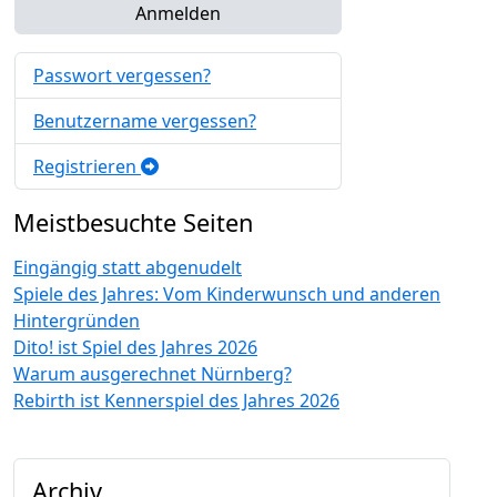
Anmelden
Passwort vergessen?
Benutzername vergessen?
Registrieren
Meistbesuchte Seiten
Eingängig statt abgenudelt
Spiele des Jahres: Vom Kinderwunsch und anderen
Hintergründen
Dito! ist Spiel des Jahres 2026
Warum ausgerechnet Nürnberg?
Rebirth ist Kennerspiel des Jahres 2026
Archiv