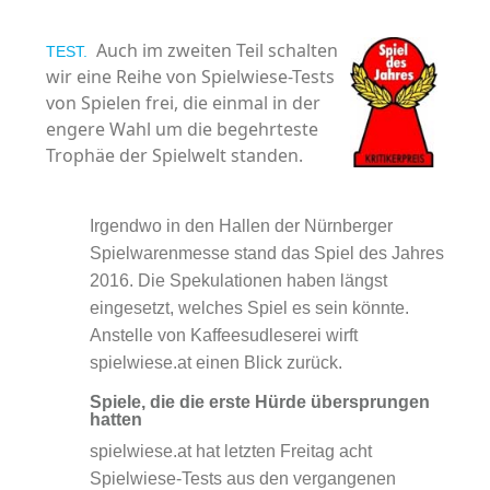
Auch im zweiten Teil schalten
TEST.
wir eine Reihe von Spielwiese-Tests
von Spielen frei, die einmal in der
engere Wahl um die begehrteste
Trophäe der Spielwelt standen.
Irgendwo in den Hallen der Nürnberger
Spielwarenmesse stand das Spiel des Jahres
2016. Die Spekulationen haben längst
eingesetzt, welches Spiel es sein könnte.
Anstelle von Kaffeesudleserei wirft
spielwiese.at einen Blick zurück.
Spiele, die die erste Hürde übersprungen
hatten
spielwiese.at hat letzten Freitag acht
Spielwiese-Tests aus den vergangenen