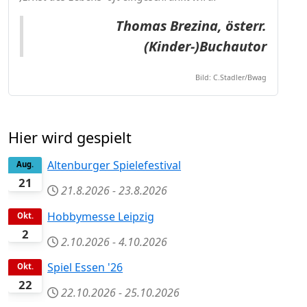
Thomas Brezina, österr.
(Kinder-)Buchautor
Bild: C.Stadler/Bwag
Hier wird gespielt
Altenburger Spielefestival
Aug.
21
21.8.2026
-
23.8.2026
Hobbymesse Leipzig
Okt.
2
2.10.2026
-
4.10.2026
Spiel Essen '26
Okt.
22
22.10.2026
-
25.10.2026