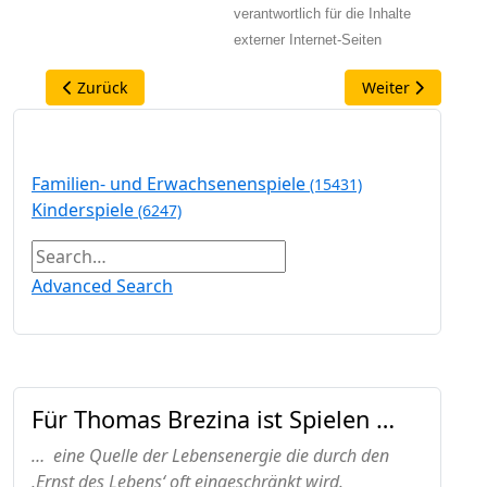
verantwortlich für die Inhalte
externer Internet-Seiten
Vorheriger Beitrag: 100 Prozent plastikfreie Spiele bei NS
Nächster Beitrag
Zurück
Weiter
Familien- und Erwachsenenspiele
(15431)
Kinderspiele
(6247)
Advanced Search
Für Thomas Brezina ist Spielen …
… eine Quelle der Lebensenergie die durch den
‚Ernst des Lebens‘ oft eingeschränkt wird.