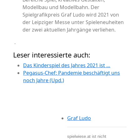
Modellbau und Modellbahn. Der
Spielgrafikpreis Graf Ludo wird 2021 von
der Leipziger Messe unter Spieleneuheiten
der zwei aktuellen Jahrgänge verliehen.
.
Leser interessierte auch:
Das Kinderspiel des Jahres 2021 ist …
Pegasus-Chef: Pandemie beschäftigt uns
noch Jahre (Upd.)
Graf Ludo
spielwiese.at ist nicht