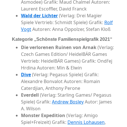
Asmodee) Grafik: Maud Chalmel Autoren:
Laurent Escoffler, David Franck
Wald der Lichter
(Verlag: Drei Magier
Spiele Vertrieb: Schmidt Spiele) Grafik:
Rolf
Vogt
Autoren: Anna Oppolzer, Stefan Kloß
Kategorie „Schönste Familienspielgrafik 2021“
Die verlorenen Ruinen von Arnak
(Verlag:
Czech Games Edition/ HeidelBÄR Games
Vertrieb: HeidelBÄR Games) Grafik: Ondřej
Hrdina Autoren: Min & Elwin
Dive
(Verlag: Pegasus Spiele) Grafik:
Alexandre Bonvalot Autoren: Romain
Caterdjian, Anthony Perone
Everdell
(Verlag: Starling Games/ Pegasus
Spiele) Grafik:
Andrew Bosley
Autor: James
A. Wilson
Monster Expedition
(Verlag: Amigo
Spiel+Freizeit) Grafik:
Dennis Lohausen
,