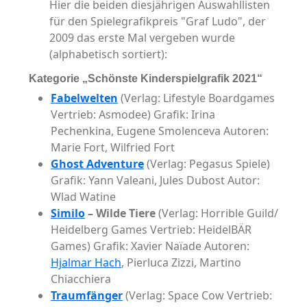
Hier die beiden diesjährigen Auswahllisten
für den Spielegrafikpreis "Graf Ludo", der
2009 das erste Mal vergeben wurde
(alphabetisch sortiert):
Kategorie „Schönste Kinderspielgrafik 2021“
Fabelwelten
(Verlag: Lifestyle Boardgames
Vertrieb: Asmodee) Grafik: Irina
Pechenkina, Eugene Smolenceva Autoren:
Marie Fort, Wilfried Fort
Ghost Adventure
(Verlag: Pegasus Spiele)
Grafik: Yann Valeani, Jules Dubost Autor:
Wlad Watine
Similo
– Wilde Tiere
(Verlag: Horrible Guild/
Heidelberg Games Vertrieb: HeidelBÄR
Games) Grafik: Xavier Naïade Autoren:
Hjalmar Hach
, Pierluca Zizzi, Martino
Chiacchiera
Traumfänger
(Verlag: Space Cow Vertrieb: