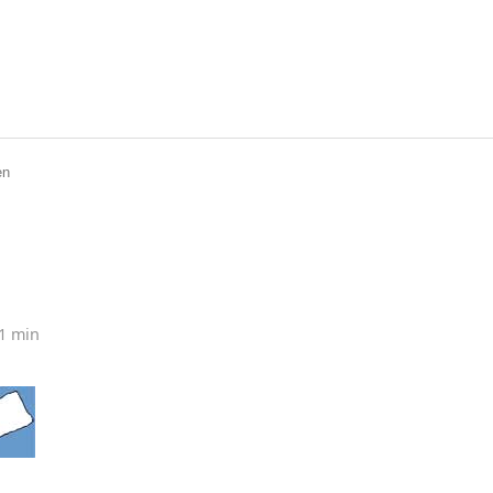
en
1 min