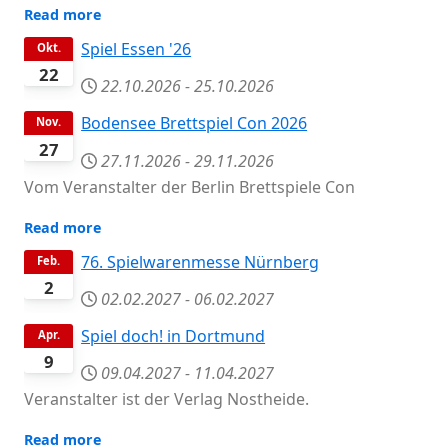
Read more
Spiel Essen '26
Okt.
22
22.10.2026
-
25.10.2026
Bodensee Brettspiel Con 2026
Nov.
27
27.11.2026
-
29.11.2026
Vom Veranstalter der Berlin Brettspiele Con
Read more
76. Spielwarenmesse Nürnberg
Feb.
2
02.02.2027
-
06.02.2027
Spiel doch! in Dortmund
Apr.
9
09.04.2027
-
11.04.2027
Veranstalter ist der Verlag Nostheide.
Read more