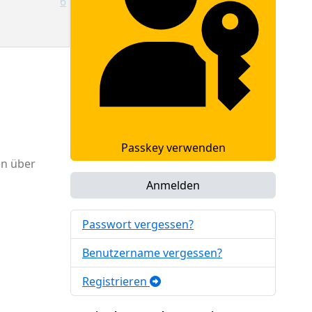
6
Passkey verwenden
en über
Anmelden
Passwort vergessen?
Benutzername vergessen?
Registrieren