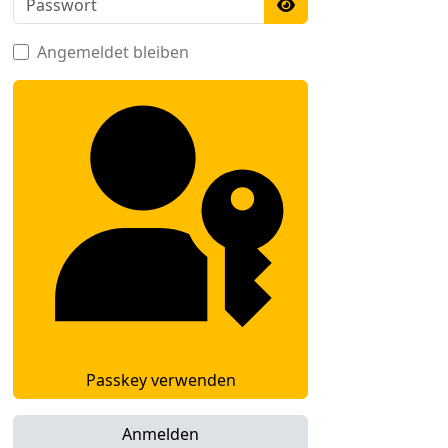
Passwort anzeigen
Angemeldet bleiben
Passkey verwenden
Anmelden