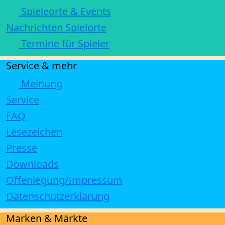
Spieleorte & Events
Nachrichten Spielorte
Termine für Spieler
Service & mehr
Meinung
Service
FAQ
Lesezeichen
Presse
Downloads
Offenlegung/Impressum
Datenschutzerklärung
Marken & Märkte