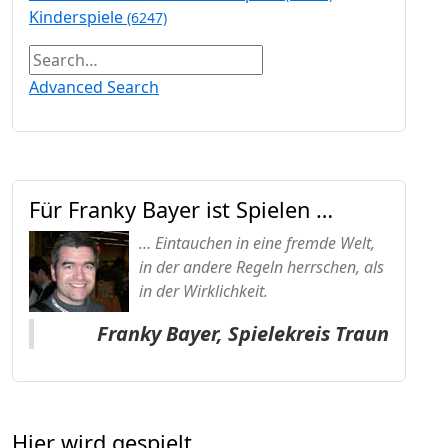
Kinderspiele
(6247)
Advanced Search
Für Franky Bayer ist Spielen …
… Eintauchen in eine fremde Welt,
in der andere Regeln herrschen, als
in der Wirklichkeit.
Franky Bayer, Spielekreis Traun
Hier wird gespielt