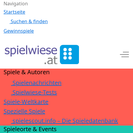
Navigation
Startseite
Suchen & finden
Gewinnspiele
Off
Spiele & Autoren
Spielenachrichten
Spielwiese-Tests
Spiele-Weltkarte
Spezielle Spiele
spielescout.info – Die Spieledatenbank
Spieleorte & Events