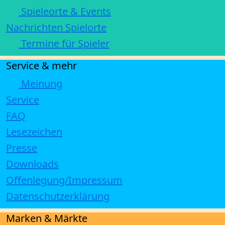
Spieleorte & Events
Nachrichten Spielorte
Termine für Spieler
Service & mehr
Meinung
Service
FAQ
Lesezeichen
Presse
Downloads
Offenlegung/Impressum
Datenschutzerklärung
Marken & Märkte