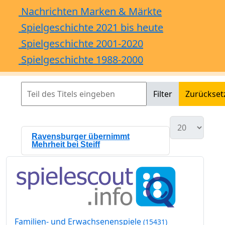
Nachrichten Marken & Märkte
Spielgeschichte 2021 bis heute
Spielgeschichte 2001-2020
Spielgeschichte 1988-2000
Filter
Zurückset
Ravensburger übernimmt
Mehrheit bei Steiff
Familien- und Erwachsenenspiele
(15431)