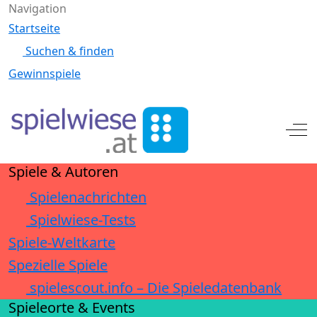
Navigation
Startseite
Suchen & finden
Gewinnspiele
Off
Spiele & Autoren
Spielenachrichten
Spielwiese-Tests
Spiele-Weltkarte
Spezielle Spiele
spielescout.info – Die Spieledatenbank
Spieleorte & Events