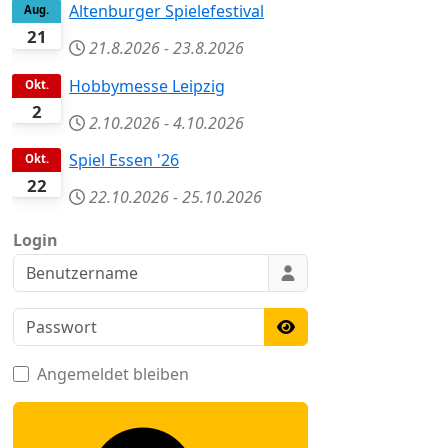
Altenburger Spielefestival
Aug.
21
21.8.2026
-
23.8.2026
Hobbymesse Leipzig
Okt.
2
2.10.2026
-
4.10.2026
Spiel Essen '26
Okt.
22
22.10.2026
-
25.10.2026
Login
Benutzername
Passwort
Passwort anzeigen
Angemeldet bleiben