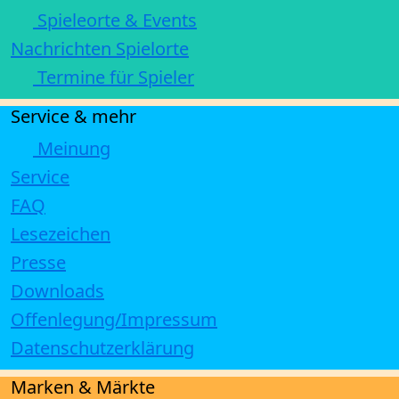
Spieleorte & Events
Nachrichten Spielorte
Termine für Spieler
Service & mehr
Meinung
Service
FAQ
Lesezeichen
Presse
Downloads
Offenlegung/Impressum
Datenschutzerklärung
Marken & Märkte