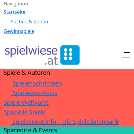
Navigation
Startseite
Suchen & finden
Gewinnspiele
Off
Spiele & Autoren
Spielenachrichten
Spielwiese-Tests
Spiele-Weltkarte
Spezielle Spiele
spielescout.info – Die Spieledatenbank
Spieleorte & Events