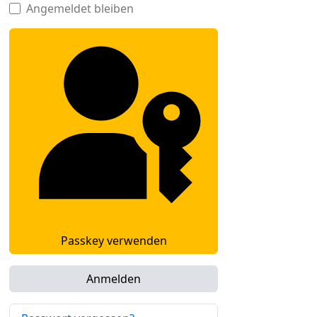
Angemeldet bleiben
Passkey verwenden
Anmelden