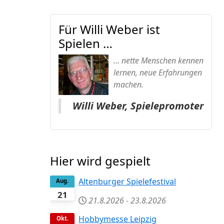
Für Willi Weber ist
Spielen …
… nette Menschen kennen
lernen, neue Erfahrungen
machen.
Willi Weber, Spielepromoter
Hier wird gespielt
Altenburger Spielefestival
Aug.
21
21.8.2026
-
23.8.2026
Hobbymesse Leipzig
Okt.