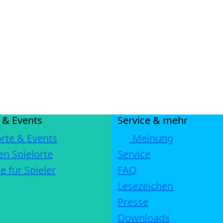
e
e & Events
Service & mehr
rte & Events
Meinung
en Spielorte
Service
 für Spieler
FAQ
Lesezeichen
Presse
Downloads