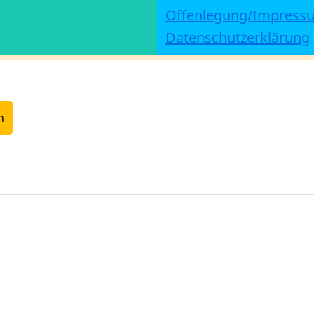
Offenlegung/Impress
Datenschutzerklärung
n