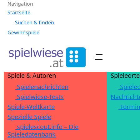
Navigation
Startseite
Suchen & finden
Gewinnspiele
Off-Canvas Toggl
Spiele & Autoren
Spieleort
Spielenachrichten
Spieleo
Spielwiese-Tests
Nachricht
Spiele-Weltkarte
Termine
Spezielle Spiele
spielescout.info – Die
Spieledatenbank