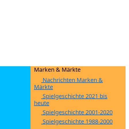
Marken & Märkte
Nachrichten Marken &
Märkte
Spielgeschichte 2021 bis
heute
Spielgeschichte 2001-2020
Spielgeschichte 1988-2000