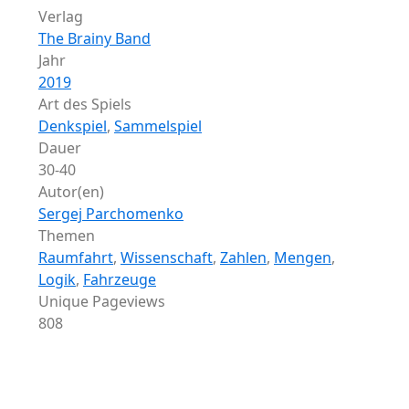
Verlag
The Brainy Band
Jahr
2019
Art des Spiels
Denkspiel
,
Sammelspiel
Dauer
30-40
Autor(en)
Sergej Parchomenko
Themen
Raumfahrt
,
Wissenschaft
,
Zahlen
,
Mengen
,
Logik
,
Fahrzeuge
Unique Pageviews
808