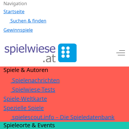
Navigation
Startseite
Suchen & finden
Gewinnspiele
Off
Spiele & Autoren
Spielenachrichten
Spielwiese-Tests
Spiele-Weltkarte
Spezielle Spiele
spielescout.info – Die Spieledatenbank
Spieleorte & Events