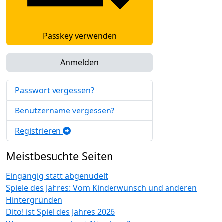
Passkey verwenden
Anmelden
Passwort vergessen?
Benutzername vergessen?
Registrieren
Meistbesuchte Seiten
Eingängig statt abgenudelt
Spiele des Jahres: Vom Kinderwunsch und anderen
Hintergründen
Dito! ist Spiel des Jahres 2026