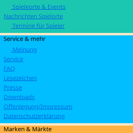
Spieleorte & Events
Nachrichten Spielorte
Termine für Spieler
Service & mehr
Meinung
Service
FAQ
Lesezeichen
Presse
Downloads
Offenlegung/Impressum
Datenschutzerklärung
Marken & Märkte