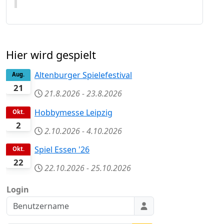
Hier wird gespielt
Altenburger Spielefestival
Aug.
21
21.8.2026
-
23.8.2026
Hobbymesse Leipzig
Okt.
2
2.10.2026
-
4.10.2026
Spiel Essen '26
Okt.
22
22.10.2026
-
25.10.2026
Login
Benutzername