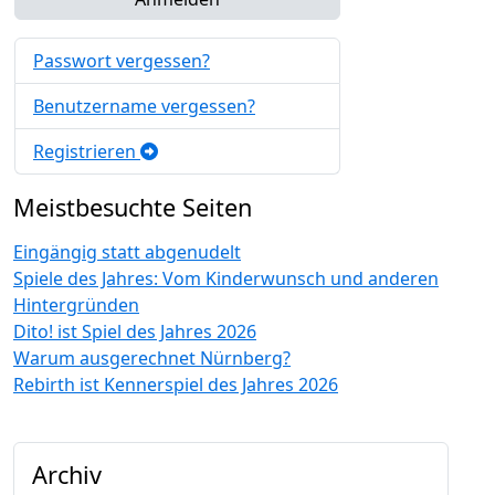
Passwort vergessen?
Benutzername vergessen?
Registrieren
Meistbesuchte Seiten
Eingängig statt abgenudelt
Spiele des Jahres: Vom Kinderwunsch und anderen
Hintergründen
Dito! ist Spiel des Jahres 2026
Warum ausgerechnet Nürnberg?
Rebirth ist Kennerspiel des Jahres 2026
Archiv