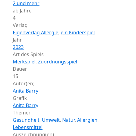
2 und mehr
ab Jahre
4
Verlag
Eigenverlag Allergie
,
ein Kinderspiel
Jahr
2023
Art des Spiels
Merkspiel
,
Zuordnungsspiel
Dauer
15
Autor(en)
Anita Barry
Grafik
Anita Barry
Themen
Gesundheit
,
Umwelt
,
Natur
,
Allergien
,
Lebensmittel
Auszeichnung(en)