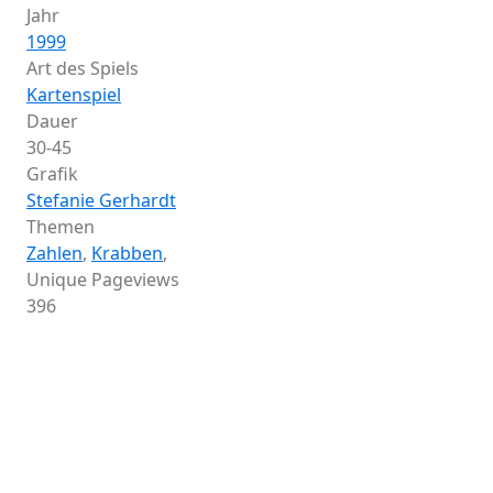
Jahr
1999
Art des Spiels
Kartenspiel
Dauer
30-45
Grafik
Stefanie Gerhardt
Themen
Zahlen
,
Krabben
,
Unique Pageviews
396