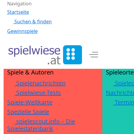
Navigation
Startseite
Suchen & finden
Gewinnspiele
Off-Canvas Toggl
Spiele & Autoren
Spieleort
Spielenachrichten
Spieleo
Spielwiese-Tests
Nachricht
Spiele-Weltkarte
Termine
Spezielle Spiele
spielescout.info – Die
Spieledatenbank