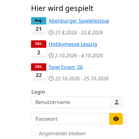
Hier wird gespielt
Altenburger Spielefestival
Aug.
21
21.8.2026
-
23.8.2026
Hobbymesse Leipzig
Okt.
2
2.10.2026
-
4.10.2026
Spiel Essen '26
Okt.
22
22.10.2026
-
25.10.2026
Login
Benutzername
Passwort
Passwort
Angemeldet bleiben