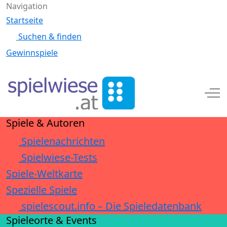
Navigation
Startseite
Suchen & finden
Gewinnspiele
Off
Spiele & Autoren
Spielenachrichten
Spielwiese-Tests
Spiele-Weltkarte
Spezielle Spiele
spielescout.info – Die Spieledatenbank
Spieleorte & Events