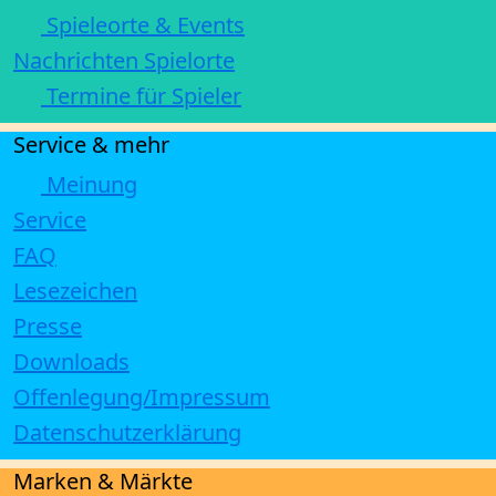
Spieleorte & Events
Nachrichten Spielorte
Termine für Spieler
Service & mehr
Meinung
Service
FAQ
Lesezeichen
Presse
Downloads
Offenlegung/Impressum
Datenschutzerklärung
Marken & Märkte