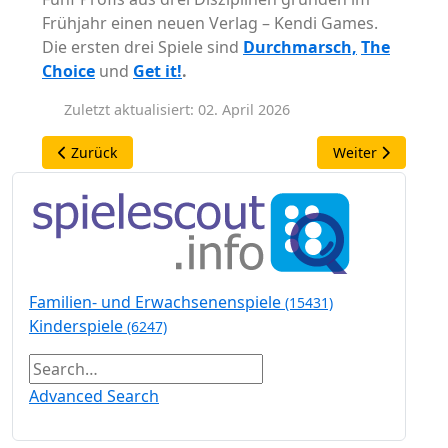
Frühjahr einen neuen Verlag – Kendi Games.
Die ersten drei Spiele sind
Durchmarsch,
The
Choice
und
Get it!
.
Zuletzt aktualisiert: 02. April 2026
Vorheriger Beitrag: Bemerkenswertes
Nächster Beitra
Zurück
Weiter
Familien- und Erwachsenenspiele
(15431)
Kinderspiele
(6247)
Advanced Search