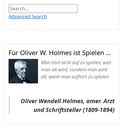
Advanced Search
Für Oliver W. Holmes ist Spielen …
Man hört nicht auf zu spielen, weil
man alt wird, sondern man wird
alt, wenn man aufhört zu spielen.
Oliver Wendell Holmes, amer. Arzt
und Schriftsteller (1809-1894)