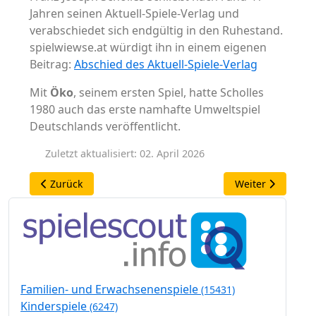
Jahren seinen Aktuell-Spiele-Verlag und
verabschiedet sich endgültig in den Ruhestand.
spielwiewse.at würdigt ihn in einem eigenen
Beitrag:
Abschied des Aktuell-Spiele-Verlag
Mit
Öko
, seinem ersten Spiel, hatte Scholles
1980 auch das erste namhafte Umweltspiel
Deutschlands veröffentlicht.
Zuletzt aktualisiert: 02. April 2026
Vorheriger Beitrag: Bemerkenswertes
Nächster Beitra
Zurück
Weiter
Familien- und Erwachsenenspiele
(15431)
Kinderspiele
(6247)