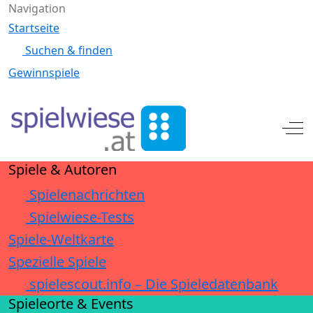
Navigation
Startseite
Suchen & finden
Gewinnspiele
Off
Spiele & Autoren
Spielenachrichten
Spielwiese-Tests
Spiele-Weltkarte
Spezielle Spiele
spielescout.info – Die Spieledatenbank
Spieleorte & Events