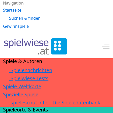
Navigation
Startseite
Suchen & finden
Gewinnspiele
Off
Spiele & Autoren
Spielenachrichten
Spielwiese-Tests
Spiele-Weltkarte
Spezielle Spiele
spielescout.info – Die Spieledatenbank
Spieleorte & Events