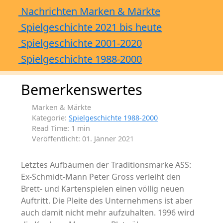
Nachrichten Marken & Märkte
Spielgeschichte 2021 bis heute
Spielgeschichte 2001-2020
Spielgeschichte 1988-2000
Bemerkenswertes
Marken & Märkte
Kategorie:
Spielgeschichte 1988-2000
Read Time: 1 min
Veröffentlicht: 01. Jänner 2021
Letztes Aufbäumen der Traditionsmarke ASS:
Ex-Schmidt-Mann Peter Gross verleiht den
Brett- und Kartenspielen einen völlig neuen
Auftritt. Die Pleite des Unternehmens ist aber
auch damit nicht mehr aufzuhalten. 1996 wird