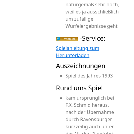
naturgemäß sehr hoch,
weil es ja ausschließlich
um zufällige
Würfelergebnisse geht
-Service:
Spielanleitung zum
Herunterladen
Auszeichnungen
Spiel des Jahres 1993
Rund ums Spiel
kam ursprünglich bei
F.X. Schmid heraus,
nach der Übernahme
durch Ravensburger
kurzzeitig auch unter
der Marke FX geführt,