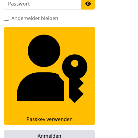
Passwort
Passwort anzeigen
Angemeldet bleiben
Passkey verwenden
Anmelden