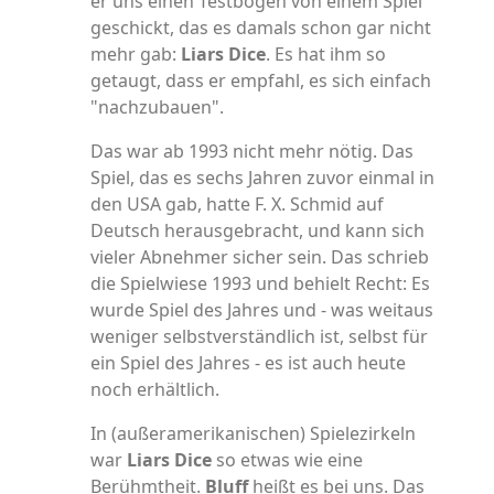
er uns einen Testbogen von einem Spiel
geschickt, das es damals schon gar nicht
mehr gab:
Liars Dice
. Es hat ihm so
getaugt, dass er empfahl, es sich einfach
"nachzubauen".
Das war ab 1993 nicht mehr nötig. Das
Spiel, das es sechs Jahren zuvor einmal in
den USA gab, hatte F. X. Schmid auf
Deutsch herausgebracht, und kann sich
vieler Abnehmer sicher sein. Das schrieb
die Spielwiese 1993 und behielt Recht: Es
wurde Spiel des Jahres und - was weitaus
weniger selbstverständlich ist, selbst für
ein Spiel des Jahres - es ist auch heute
noch erhältlich.
In (außeramerikanischen) Spielezirkeln
war
Liars Dice
so etwas wie eine
Berühmtheit.
Bluff
heißt es bei uns. Das