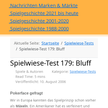
Nachrichten Marken & Märkte
Spielgeschichte 2021 bis heute
Spielgeschichte 2001-2020
Spielgeschichte 1988-2000
Aktuelle Seite:
Startseite
Spielwiese-Tests
Spielwiese-Test 179: Bluff
Spielwiese-Test 179: Bluff
Spiele & Autoren
Kategorie:
Spielwiese-Tests
Read Time: 5 mins
Veröffentlicht: 10. August 2006
Pokerface gefragt
Wir in Europa kannten das Spielprinzip schon vorher
als
Mäxeln
. Ein Amerikaner hat es verfeinert und