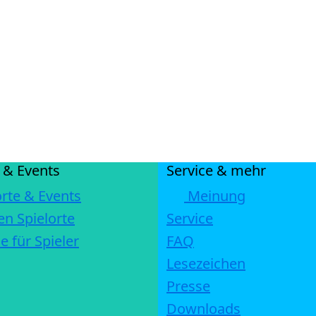
e
e & Events
Service & mehr
rte & Events
Meinung
en Spielorte
Service
 für Spieler
FAQ
Lesezeichen
Presse
Downloads