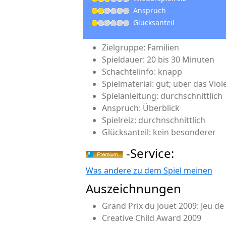
Anspruch
Glücksanteil
Zielgruppe: Familien
Spieldauer: 20 bis 30 Minuten
Schachtelinfo: knapp
Spielmaterial: gut; über das Viole
Spielanleitung: durchschnittlich
Anspruch: Überblick
Spielreiz: durchnschnittlich
Glücksanteil: kein besonderer
-Service:
Was andere zu dem Spiel meinen
Auszeichnungen
Grand Prix du Jouet 2009: Jeu de 
Creative Child Award 2009