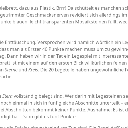
pielbrett, dazu aus Plastik. Brrr! Da schüttelt es manchen 
 getrimmter Geschmacksnerven revidiert sich allerdings im
dunkelblauen, leicht transparenten Mosaiksteinen füllt, wec
ie Enttäuschung. Versprochen wird nämlich wörtlich ein Le
dass man als Erster 40 Punkte machen muss um zu gewinn
g. Dann haben wir in der Tat ein Legespiel mit interessan
ett ist mit einem auf den ersten Blick willkürlichen feinen
ann
Sterne
und
Kreis
. Die 20 Legeteile haben ungewöhnliche 
Farbe.
n
Stern
vollständig belegt sind. Wer darin mit Legesteinen s
och einmal in sich in fünf gleiche Abschnitte unterteilt – e
zwei Abschnitten bekommt keiner Punkte. Ausnahme: Es ist d
tändigt hat. Dann gibt es fünf Punkte.
ass die Spieler abwechselnd am Zug sind. Die Regel dafür: 