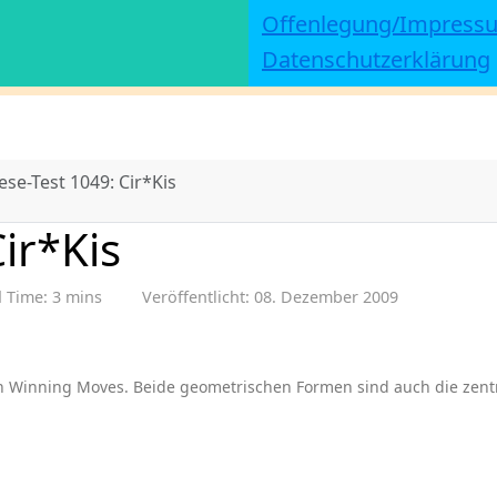
Offenlegung/Impress
Datenschutzerklärung
ese-Test 1049: Cir*Kis
ir*Kis
 Time: 3 mins
Veröffentlicht: 08. Dezember 2009
von Winning Moves. Beide geometrischen Formen sind auch die zen