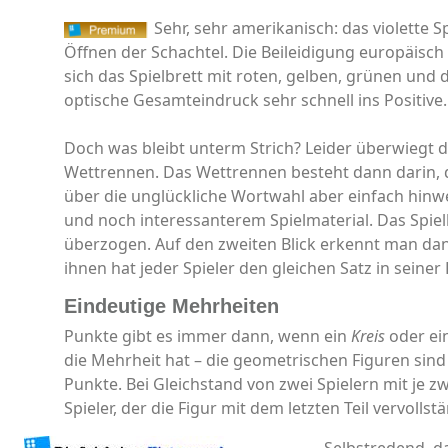
Sehr, sehr amerikanisch: das violette S
Öffnen der Schachtel. Die Beileidigung europäisch
sich das Spielbrett mit roten, gelben, grünen und 
optische Gesamteindruck sehr schnell ins Positive.
Doch was bleibt unterm Strich? Leider überwiegt d
Wettrennen. Das Wettrennen besteht dann darin, 
über die unglückliche Wortwahl aber einfach hinwe
und noch interessanterem Spielmaterial. Das Spielbr
überzogen. Auf den zweiten Blick erkennt man d
ihnen hat jeder Spieler den gleichen Satz in seiner 
Eindeutige Mehrheiten
Punkte gibt es immer dann, wenn ein
Kreis
oder ei
die Mehrheit hat – die geometrischen Figuren sind n
Punkte. Bei Gleichstand von zwei Spielern mit je 
Spieler, der die Figur mit dem letzten Teil vervolls
Selbstredend, d