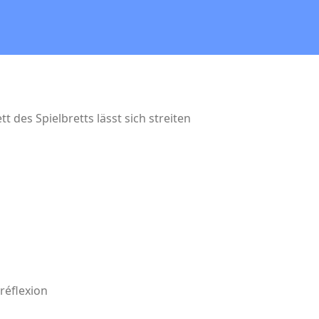
tt des Spielbretts lässt sich streiten
réflexion