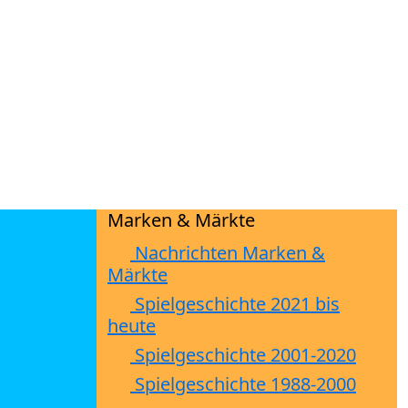
Marken & Märkte
Nachrichten Marken &
Märkte
Spielgeschichte 2021 bis
heute
Spielgeschichte 2001-2020
Spielgeschichte 1988-2000