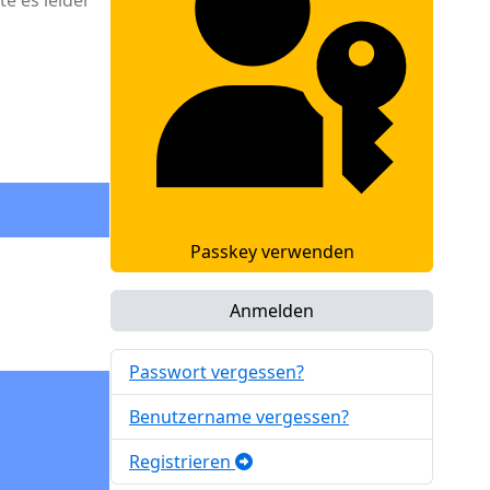
Passkey verwenden
Anmelden
Passwort vergessen?
Benutzername vergessen?
Registrieren