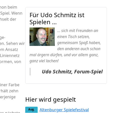
schon beim
 Spiel. Wenn
Für Udo Schmitz ist
hselt der
Spielen …
… sich mit Freunden an
einen Tisch setzen,
ge-
gemeinsam Spaß haben,
en. Sehen wir
den anderen auch schon
tem Ansatz
mal ärgern dürfen, und vor allem ganz,
 Liniennetz
ganz viel lachen!
Formen, von
Udo Schmitz, Forum-Spiel
einer Farbe
rhält zehn
erjenige
Hier wird gespielt
Altenburger Spielefestival
Aug.
das nächste