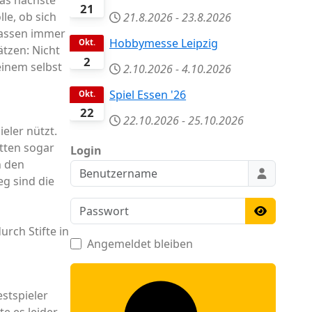
21
le, ob sich
21.8.2026
-
23.8.2026
 passen immer
Hobbymesse Leipzig
Okt.
ätzen: Nicht
2
einem selbst
2.10.2026
-
4.10.2026
Spiel Essen '26
Okt.
22
22.10.2026
-
25.10.2026
eler nützt.
atten sogar
Login
n den
Benutzername
g sind die
Passwort
Passwort
urch Stifte in
Angemeldet bleiben
stspieler
e es leider