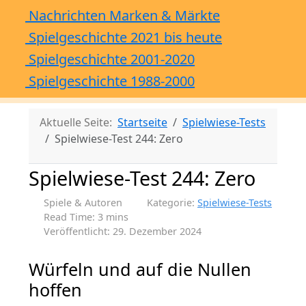
Nachrichten Marken & Märkte
Spielgeschichte 2021 bis heute
Spielgeschichte 2001-2020
Spielgeschichte 1988-2000
Aktuelle Seite:
Startseite
Spielwiese-Tests
Spielwiese-Test 244: Zero
Spielwiese-Test 244: Zero
Spiele & Autoren
Kategorie:
Spielwiese-Tests
Read Time: 3 mins
Veröffentlicht: 29. Dezember 2024
Würfeln und auf die Nullen
hoffen