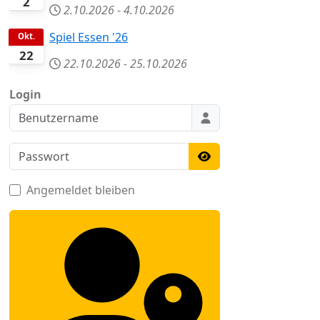
2
2.10.2026
-
4.10.2026
Spiel Essen '26
Okt.
22
22.10.2026
-
25.10.2026
Login
Benutzername
Passwort
Passwort anzeigen
Angemeldet bleiben