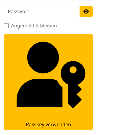
Passwort
Passwort anzeigen
Angemeldet bleiben
Passkey verwenden