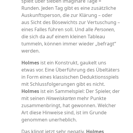
spielt über sieben imaginäre Tage =
Runden. Jeden Tag gibt es eine zusätzliche
Auskunftsperson, die zur Klärung – oder
aus Sicht des Bösewichts zur Vertuschung –
eines Falles führen soll. Und alle
Personen
,
die sich da auf einem kleinen Tableau
tummeln, können immer wieder „befragt“
werden.
Holmes
ist ein Konstrukt, gaukelt uns
etwas vor. Eine Überführung des Übeltäters
in Form eines klassischen Deduktionsspiels
mit Schlussfolgerungen gibt es nicht.
Holmes
ist ein Sammelspiel: Der Spieler, der
mit seinen
Hinweiskarten
mehr Punkte
zusammenbringt, hat gewonnen. Welcher
Art diese Hinweise sind, ist im Grunde
genommen unerheblich.
Das klingt jetzt sehr negativ.
Holmes