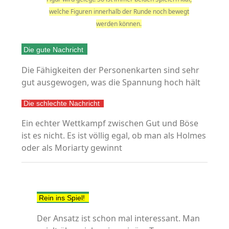
welche Figuren innerhalb der Runde noch bewegt
werden können.
Die gute Nachricht
Die Fähigkeiten der Personenkarten sind sehr
gut ausgewogen, was die Spannung hoch hält
Die schlechte Nachricht
Ein echter Wettkampf zwischen Gut und Böse
ist es nicht. Es ist völlig egal, ob man als Holmes
oder als Moriarty gewinnt
Rein ins Spiel!
Der Ansatz ist schon mal interessant. Man