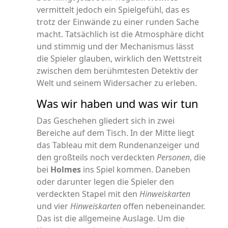
vermittelt jedoch ein Spielgefühl, das es
trotz der Einwände zu einer runden Sache
macht. Tatsächlich ist die Atmosphäre dicht
und stimmig und der Mechanismus lässt
die Spieler glauben, wirklich den Wettstreit
zwischen dem berühmtesten Detektiv der
Welt und seinem Widersacher zu erleben.
Was wir haben und was wir tun
Das Geschehen gliedert sich in zwei
Bereiche auf dem Tisch. In der Mitte liegt
das Tableau mit dem Rundenanzeiger und
den großteils noch verdeckten
Personen
, die
bei
Holmes
ins Spiel kommen. Daneben
oder darunter legen die Spieler den
verdeckten Stapel mit den
Hinweiskarten
und vier
Hinweiskarten
offen nebeneinander.
Das ist die allgemeine Auslage. Um die