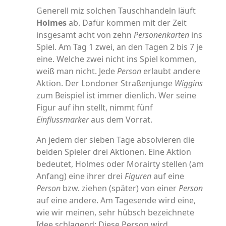
Generell miz solchen Tauschhandeln läuft
Holmes
ab. Dafür kommen mit der Zeit
insgesamt acht von zehn
Personenkarten
ins
Spiel. Am Tag 1 zwei, an den Tagen 2 bis 7 je
eine. Welche zwei nicht ins Spiel kommen,
weiß man nicht. Jede
Person
erlaubt andere
Aktion. Der Londoner Straßenjunge
Wiggins
zum Beispiel ist immer dienlich. Wer seine
Figur auf ihn stellt, nimmt fünf
Einflussmarker
aus dem Vorrat.
An jedem der sieben Tage absolvieren die
beiden Spieler drei Aktionen. Eine Aktion
bedeutet, Holmes oder Morairty stellen (am
Anfang) eine ihrer drei
Figuren
auf eine
Person
bzw. ziehen (später) von einer
Person
auf eine andere. Am Tagesende wird eine,
wie wir meinen, sehr hübsch bezeichnete
Idee schlagend: Diese Person wird