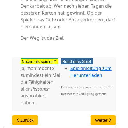
Denkarbeit ab. Wer nach sieben Tagen die
besseren Karten hat, gewinnt. Ob der
Spieler das Gute oder Böse verkörpert, darf
niemanden jucken.
Der Weg ist das Ziel.
Nochmals spielen?
Rund ums Spiel
Ja, man möchte
Spielanleitung zum
zumindest ein Mal
Herunterladen
die Fähigkeiten
Das Rezensionsexemplar wurde von
aller
Personen
Kosmos zur Verfügung gestellt
ausprobiert
haben.
Vorheriger Beitrag: Spielwiese-Test 1267: Doppel X
Nächster Beitrag:
Zurück
Weiter