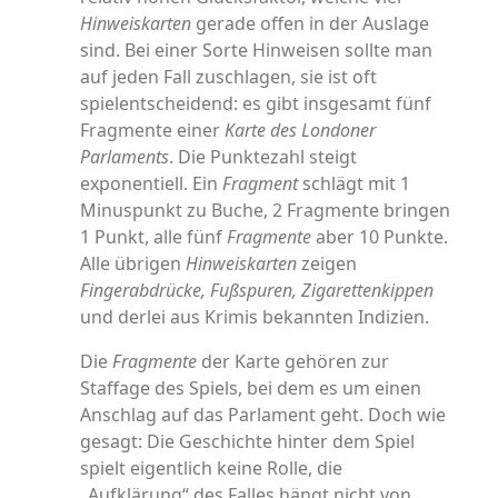
Hinweiskarten
gerade offen in der Auslage
sind. Bei einer Sorte Hinweisen sollte man
auf jeden Fall zuschlagen, sie ist oft
spielentscheidend: es gibt insgesamt fünf
Fragmente einer
Karte des Londoner
Parlaments
. Die Punktezahl steigt
exponentiell. Ein
Fragment
schlägt mit 1
Minuspunkt zu Buche, 2 Fragmente bringen
1 Punkt, alle fünf
Fragmente
aber 10 Punkte.
Alle übrigen
Hinweiskarten
zeigen
Fingerabdrücke, Fußspuren, Zigarettenkippen
und derlei aus Krimis bekannten Indizien.
Die
Fragmente
der Karte gehören zur
Staffage des Spiels, bei dem es um einen
Anschlag auf das Parlament geht. Doch wie
gesagt: Die Geschichte hinter dem Spiel
spielt eigentlich keine Rolle, die
„Aufklärung“ des Falles hängt nicht von