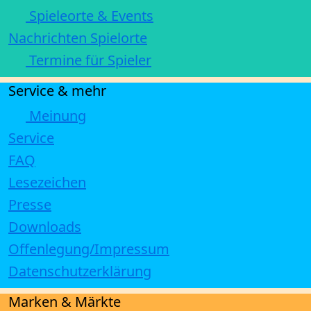
Spieleorte & Events
Nachrichten Spielorte
Termine für Spieler
Service & mehr
Meinung
Service
FAQ
Lesezeichen
Presse
Downloads
Offenlegung/Impressum
Datenschutzerklärung
Marken & Märkte