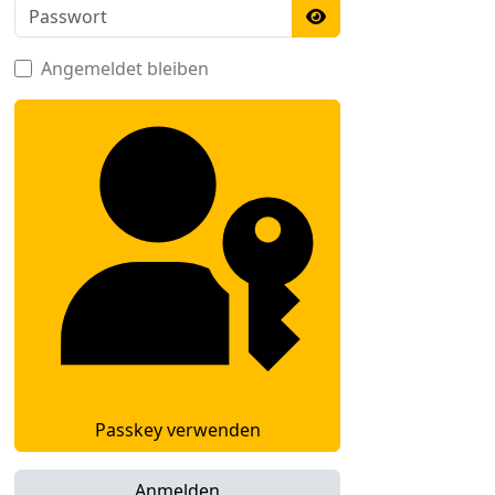
Passwort
Passwort anzeigen
Angemeldet bleiben
Passkey verwenden
Anmelden