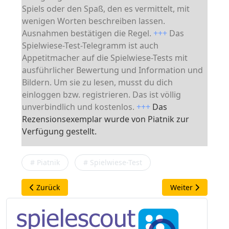
Spiels oder den Spaß, den es vermittelt, mit
wenigen Worten beschreiben lassen.
Ausnahmen bestätigen die Regel.
+++
Das
Spielwiese-Test-Telegramm ist auch
Appetitmacher auf die Spielwiese-Tests mit
ausführlicher Bewertung und Information und
Bildern. Um sie zu lesen, musst du dich
einloggen bzw. registrieren. Das ist völlig
unverbindlich und kostenlos.
+++
Das
Rezensionsexemplar wurde von Piatnik zur
Verfügung gestellt.
# Piatnik
# Spielwiese-Test
Vorheriger Beitrag: Spielwiese-Test 1575: Oh my Pigeons!
Nächster Beitrag
Zurück
Weiter