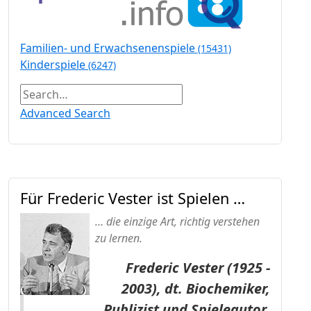
Familien- und Erwachsenenspiele
(15431)
Kinderspiele
(6247)
Advanced Search
Für Frederic Vester ist Spielen …
… die einzige Art, richtig verstehen
zu lernen.
Frederic Vester (1925 -
2003), dt. Biochemiker,
Publizist und Spieleautor